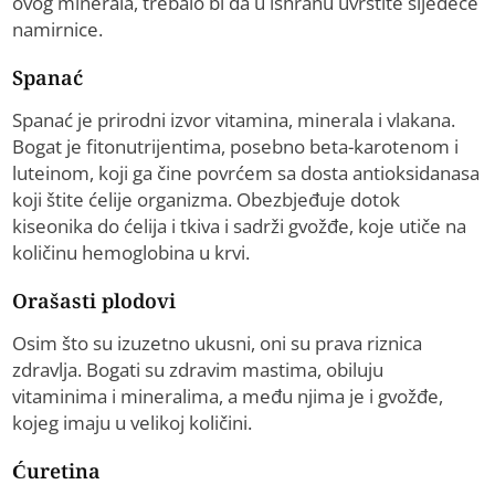
ovog minerala, trebalo bi da u ishranu uvrstite sljedeće
namirnice.
Spanać
Spanać je prirodni izvor vitamina, minerala i vlakana.
Bogat je fitonutrijentima, posebno beta-karotenom i
luteinom, koji ga čine povrćem sa dosta antioksidanasa
koji štite ćelije organizma. Obezbjeđuje dotok
kiseonika do ćelija i tkiva i sadrži gvožđe, koje utiče na
količinu hemoglobina u krvi.
Orašasti plodovi
Osim što su izuzetno ukusni, oni su prava riznica
zdravlja. Bogati su zdravim mastima, obiluju
vitaminima i mineralima, a među njima je i gvožđe,
kojeg imaju u velikoj količini.
Ćuretina