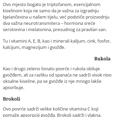
Ovo mjesto bogato je triptofanom, esencijalnom
kiselinom koja ne samo da je važna za izgradnju
bjelančevina u našem tijelu, već podstiče proizvodnju
dva važna neurotransmitera – hormona sreće
serotonina i melatonina, presudnog za pravilan san.
Tu i vitamini A, E, B, kao i minerali kalijum, cink, fosfor,
kalcijum, magnezijum i gvožđe.
Rukola
Kao i drugo zeleno lisnato povrće i rukola obiluje
gvožđem, ali za razliku od spanaća ne sadrži visok nivo
oksalne kiseline, pa se gvožđe iz nje mnogo lakše
apsorbuje.
Brokoli
Ovo povrće sadrži velike količine vitamina C koji
pomaže apsorpciji gvožđa. Brokoli sadrži i vlakna,