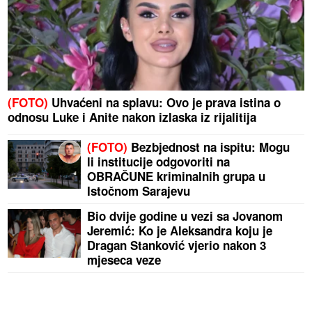
(FOTO)
Uhvaćeni na splavu: Ovo je prava istina o
odnosu Luke i Anite nakon izlaska iz rijalitija
(FOTO)
Bezbjednost na ispitu: Mogu
li institucije odgovoriti na
OBRAČUNE kriminalnih grupa u
Istočnom Sarajevu
Bio dvije godine u vezi sa Jovanom
Jeremić: Ko je Aleksandra koju je
Dragan Stanković vjerio nakon 3
mjeseca veze