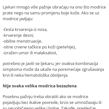
Ljekari mnogo više pažnje obraćaju na ono što modrice
prate nego na samu promjenu boje kože. Ako se uz
modrice javljaju:
-česta krvarenja iz nosa,
-krvarenje desni,
-obilne menstruacije,
-sitne crvene tačkice po koži (petehije),
-izražen umor ili malaksalost,
potrebno je javiti se ljekaru, jer ovakva kombinacija
simptoma može da ukaže na poremećaje zgrušavanja
krvi ili neka hematološka oboljenja.
Nije svaka velika modrica bezazlena
Posebnu pažnju treba obratiti ako se modrice
pojavljuju bez ikakve povrede, brzo se umnožavaju ili
su neuobičajeno velike i bolne. Takođe, pregled je