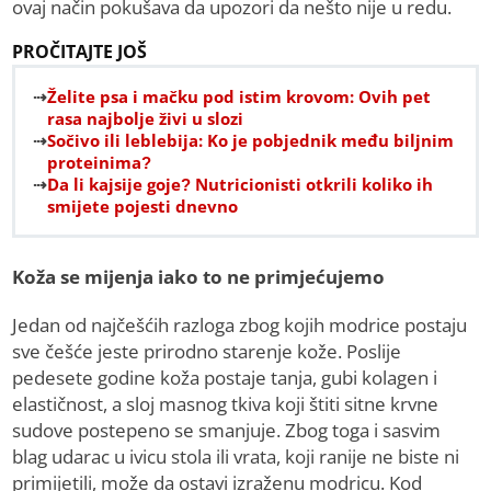
ovaj način pokušava da upozori da nešto nije u redu.
PROČITAJTE JOŠ
Želite psa i mačku pod istim krovom: Ovih pet
rasa najbolje živi u slozi
Sočivo ili leblebija: Ko je pobjednik među biljnim
proteinima?
Da li kajsije goje? Nutricionisti otkrili koliko ih
smijete pojesti dnevno
Koža se mijenja iako to ne primjećujemo
Jedan od najčešćih razloga zbog kojih modrice postaju
sve češće jeste prirodno starenje kože. Poslije
pedesete godine koža postaje tanja, gubi kolagen i
elastičnost, a sloj masnog tkiva koji štiti sitne krvne
sudove postepeno se smanjuje. Zbog toga i sasvim
blag udarac u ivicu stola ili vrata, koji ranije ne biste ni
primijetili, može da ostavi izraženu modricu. Kod