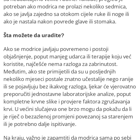
potreban ako modrica ne prolazi nekoliko sedmica,
ako se javlja zajedno sa otokom cijele ruke ili noge ili
ako je nastala nakon povrede glave ili stomaka.
Šta možete da uradite?
Ako se modrice javljaju povremeno i postoji
objašnjenje, poput manjeg udarca ili terapije koju već
koristite, najčešće nema razloga za zabrinutost.
Međutim, ako ste primijetili da su u posljednjih
nekoliko mjeseci postale znatno učestalije nego ranije
ili se pojavljuju bez ikakvog razloga, ljekar će vjerovatno
preporučiti jednostavne laboratorijske analize, poput
kompletne krvne slike i provjere faktora zgrušavanja
krvi. U većini slučajeva one brzo mogu da pokažu da li
je riječ o bezazlenoj promjeni povezanoj sa starenjem
ili je potrebno dalje ispitivanje.
Na kraju, važno je zapamtiti da modrica sama po sebi