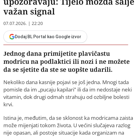
upozoravaju: Tijelo možda šalje
važan signal
07.07.2026. | 22:20
Dodaj BL Portal kao Google izvor
Jednog dana primijetite plavičastu
modricu na podlaktici ili nozi i ne možete
da se sjetite da ste se uopšte udarili.
Nekoliko dana kasnije pojavi se još jedna. Mnogi tada
pomisle da im „pucaju kapilari” ili da im nedostaje neki
vitamin, dok drugi odmah strahuju od ozbiljne bolesti
krvi.
Istina je, međutim, da se sklonost ka modricama zaista
može mijenjati tokom života. U većini slučajeva razlog
nije opasan, ali postoje situacije kada organizam na