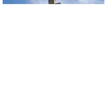
Izbjegavajte ove poslove da vam ne bi “trnule ruke”:
SPC danas slavi Svetu Petku Trnovu
'Razvest ćemo se, bilo je velikih
kriza': Hrvatima omiljeni pjevač o
supruzi s kojom je 34 godine u braku
Neće pocrniti ni u zamrzivaču:
Jednostavan trik za kajsije, breskve i
ostalo ljetno voće