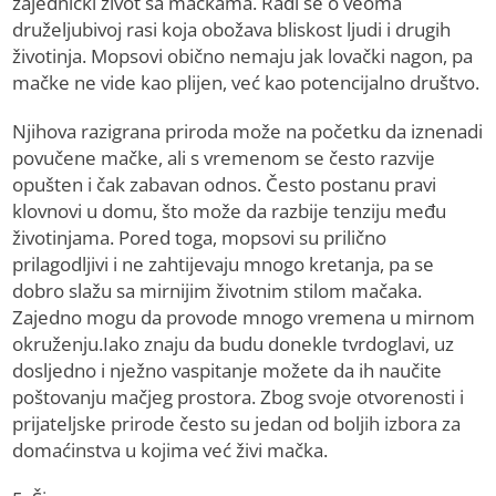
zajednički život sa mačkama. Radi se o veoma
druželjubivoj rasi koja obožava bliskost ljudi i drugih
životinja. Mopsovi obično nemaju jak lovački nagon, pa
mačke ne vide kao plijen, već kao potencijalno društvo.
Njihova razigrana priroda može na početku da iznenadi
povučene mačke, ali s vremenom se često razvije
opušten i čak zabavan odnos. Često postanu pravi
klovnovi u domu, što može da razbije tenziju među
životinjama. Pored toga, mopsovi su prilično
prilagodljivi i ne zahtijevaju mnogo kretanja, pa se
dobro slažu sa mirnijim životnim stilom mačaka.
Zajedno mogu da provode mnogo vremena u mirnom
okruženju.Iako znaju da budu donekle tvrdoglavi, uz
dosljedno i nježno vaspitanje možete da ih naučite
poštovanju mačjeg prostora. Zbog svoje otvorenosti i
prijateljske prirode često su jedan od boljih izbora za
domaćinstva u kojima već živi mačka.