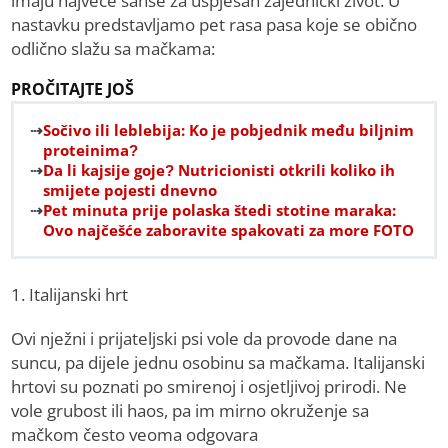
imaju najveće šanse za uspješan zajednički život. U
nastavku predstavljamo pet rasa pasa koje se obično
odlično slažu sa mačkama:
PROČITAJTE JOŠ
Sočivo ili leblebija: Ko je pobjednik među biljnim
proteinima?
Da li kajsije goje? Nutricionisti otkrili koliko ih
smijete pojesti dnevno
Pet minuta prije polaska štedi stotine maraka:
Ovo najčešće zaboravite spakovati za more FOTO
1. Italijanski hrt
Ovi nježni i prijateljski psi vole da provode dane na
suncu, pa dijele jednu osobinu sa mačkama. Italijanski
hrtovi su poznati po smirenoj i osjetljivoj prirodi. Ne
vole grubost ili haos, pa im mirno okruženje sa
mačkom često veoma odgovara