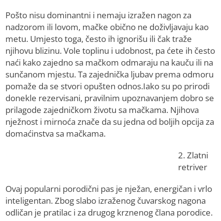
Pošto nisu dominantni i nemaju izražen nagon za
nadzorom ili lovom, mačke obično ne doživljavaju kao
metu. Umjesto toga, često ih ignorišu ili čak traže
njihovu blizinu. Vole toplinu i udobnost, pa ćete ih često
naći kako zajedno sa mačkom odmaraju na kauču ili na
sunčanom mjestu. Ta zajednička ljubav prema odmoru
pomaže da se stvori opušten odnos.Iako su po prirodi
donekle rezervisani, pravilnim upoznavanjem dobro se
prilagode zajedničkom životu sa mačkama. Njihova
nježnost i mirnoća znače da su jedna od boljih opcija za
domaćinstva sa mačkama.
2. Zlatni
retriver
Ovaj popularni porodični pas je nježan, energičan i vrlo
inteligentan. Zbog slabo izraženog čuvarskog nagona
odličan je pratilac i za drugog krznenog člana porodice.