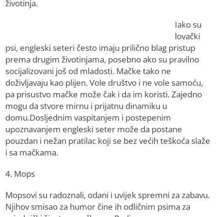
životinja.
Iako su
lovački
psi, engleski seteri često imaju prilično blag pristup
prema drugim životinjama, posebno ako su pravilno
socijalizovani još od mladosti. Mačke tako ne
doživljavaju kao plijen. Vole društvo i ne vole samoću,
pa prisustvo mačke može čak i da im koristi. Zajedno
mogu da stvore mirnu i prijatnu dinamiku u
domu.Dosljednim vaspitanjem i postepenim
upoznavanjem engleski seter može da postane
pouzdan i nežan pratilac koji se bez većih teškoća slaže
i sa mačkama.
4. Mops
Mopsovi su radoznali, odani i uvijek spremni za zabavu.
Njihov smisao za humor čine ih odličnim psima za