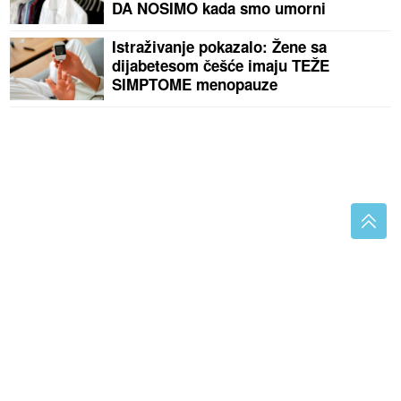
DA NOSIMO kada smo umorni
Istraživanje pokazalo: Žene sa
dijabetesom češće imaju TEŽE
SIMPTOME menopauze
Nelegalno izvlačili šljunak iz rijeka: Poznati
BIZNISMEN OPET na meti banjalučke policije
Tim pjevačice Aldine Bajić upozorio
pratioce: "Profil je hakovan, budite