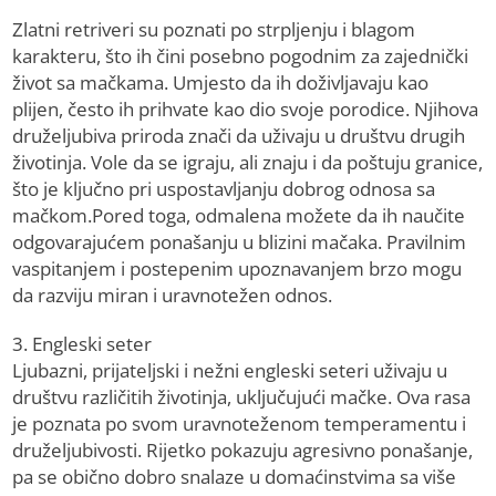
Zlatni retriveri su poznati po strpljenju i blagom
karakteru, što ih čini posebno pogodnim za zajednički
život sa mačkama. Umjesto da ih doživljavaju kao
plijen, često ih prihvate kao dio svoje porodice. Njihova
druželjubiva priroda znači da uživaju u društvu drugih
životinja. Volе da se igraju, ali znaju i da poštuju granice,
što je ključno pri uspostavljanju dobrog odnosa sa
mačkom.Pored toga, odmalena možete da ih naučite
odgovarajućem ponašanju u blizini mačaka. Pravilnim
vaspitanjem i postepenim upoznavanjem brzo mogu
da razviju miran i uravnotežen odnos.
3. Engleski seter
Ljubazni, prijateljski i nežni engleski seteri uživaju u
društvu različitih životinja, uključujući mačke. Ova rasa
je poznata po svom uravnoteženom temperamentu i
druželjubivosti. Rijetko pokazuju agresivno ponašanje,
pa se obično dobro snalaze u domaćinstvima sa više