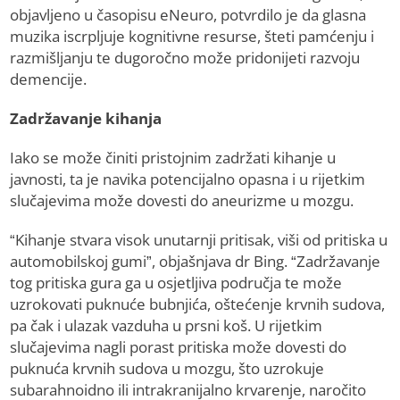
objavljeno u časopisu eNeuro, potvrdilo je da glasna
muzika iscrpljuje kognitivne resurse, šteti pamćenju i
razmišljanju te dugoročno može pridonijeti razvoju
demencije.
Zadržavanje kihanja
Iako se može činiti pristojnim zadržati kihanje u
javnosti, ta je navika potencijalno opasna i u rijetkim
slučajevima može dovesti do aneurizme u mozgu.
“Kihanje stvara visok unutarnji pritisak, viši od pritiska u
automobilskoj gumi”, objašnjava dr Bing. “Zadržavanje
tog pritiska gura ga u osjetljiva područja te može
uzrokovati puknuće bubnjića, oštećenje krvnih sudova,
pa čak i ulazak vazduha u prsni koš. U rijetkim
slučajevima nagli porast pritiska može dovesti do
puknuća krvnih sudova u mozgu, što uzrokuje
subarahnoidno ili intrakranijalno krvarenje, naročito