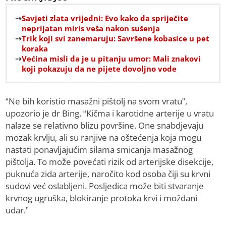
Savjeti zlata vrijedni: Evo kako da spriječite
neprijatan miris veša nakon sušenja
Trik koji svi zanemaruju: Savršene kobasice u pet
koraka
Većina misli da je u pitanju umor: Mali znakovi
koji pokazuju da ne pijete dovoljno vode
“Ne bih koristio masažni pištolj na svom vratu”,
upozorio je dr Bing. “Kičma i karotidne arterije u vratu
nalaze se relativno blizu površine. One snabdjevaju
mozak krvlju, ali su ranjive na oštećenja koja mogu
nastati ponavljajućim silama smicanja masažnog
pištolja. To može povećati rizik od arterijske disekcije,
puknuća zida arterije, naročito kod osoba čiji su krvni
sudovi već oslabljeni. Posljedica može biti stvaranje
krvnog ugruška, blokiranje protoka krvi i moždani
udar.”