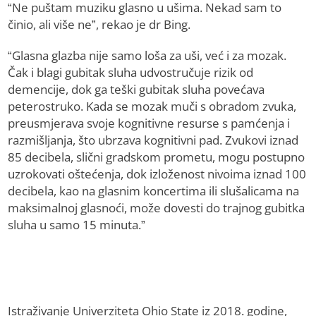
“Ne puštam muziku glasno u ušima. Nekad sam to
činio, ali više ne”, rekao je dr Bing.
“Glasna glazba nije samo loša za uši, već i za mozak.
Čak i blagi gubitak sluha udvostručuje rizik od
demencije, dok ga teški gubitak sluha povećava
peterostruko. Kada se mozak muči s obradom zvuka,
preusmjerava svoje kognitivne resurse s pamćenja i
razmišljanja, što ubrzava kognitivni pad. Zvukovi iznad
85 decibela, slični gradskom prometu, mogu postupno
uzrokovati oštećenja, dok izloženost nivoima iznad 100
decibela, kao na glasnim koncertima ili slušalicama na
maksimalnoj glasnoći, može dovesti do trajnog gubitka
sluha u samo 15 minuta.”
Istraživanje Univerziteta Ohio State iz 2018. godine,