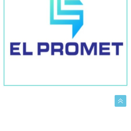
(FOTO) ĐANI BEZ ZUBA
Fotografija izazvala smijeh,
ali i zabrinutost fanova, mnogi se pitaju šta mu se
dogodilo
Kardiolog o simptomima toplotnog
udara: Jedan nikako nemojte
ignorisati
Podignite željezo na prirodan način
bez dodataka