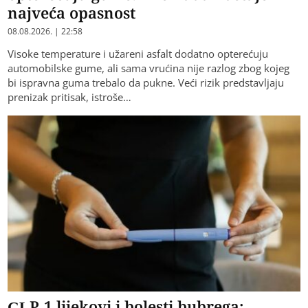
najveća opasnost
08.08.2026. | 22:58
Visoke temperature i užareni asfalt dodatno opterećuju
automobilske gume, ali sama vrućina nije razlog zbog kojeg
bi ispravna guma trebalo da pukne. Veći rizik predstavljaju
prenizak pritisak, istroše…
GLP-1 lijekovi i bolesti bubrega: