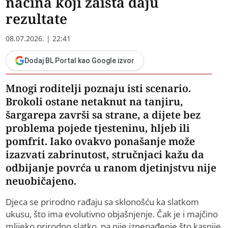
načina koji zaista daju
rezultate
08.07.2026. | 22:41
Dodaj BL Portal kao Google izvor
Mnogi roditelji poznaju isti scenario.
Brokoli ostane netaknut na tanjiru,
šargarepa završi sa strane, a dijete bez
problema pojede tjesteninu, hljeb ili
pomfrit. Iako ovakvo ponašanje može
izazvati zabrinutost, stručnjaci kažu da
odbijanje povrća u ranom djetinjstvu nije
neuobičajeno.
Djeca se prirodno rađaju sa sklonošću ka slatkom
ukusu, što ima evolutivno objašnjenje. Čak je i majčino
mlijeko prirodno slatko, pa nije iznenađenje što kasnije