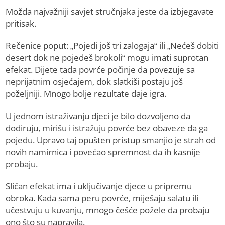
Možda najvažniji savjet stručnjaka jeste da izbjegavate
pritisak.
Rečenice poput: „Pojedi još tri zalogaja“ ili „Nećeš dobiti
desert dok ne pojedeš brokoli“ mogu imati suprotan
efekat. Dijete tada povrće počinje da povezuje sa
neprijatnim osjećajem, dok slatkiši postaju još
poželjniji. Mnogo bolje rezultate daje igra.
U jednom istraživanju djeci je bilo dozvoljeno da
dodiruju, mirišu i istražuju povrće bez obaveze da ga
pojedu. Upravo taj opušten pristup smanjio je strah od
novih namirnica i povećao spremnost da ih kasnije
probaju.
Sličan efekat ima i uključivanje djece u pripremu
obroka. Kada sama peru povrće, miješaju salatu ili
učestvuju u kuvanju, mnogo češće požele da probaju
ono što su napravila.