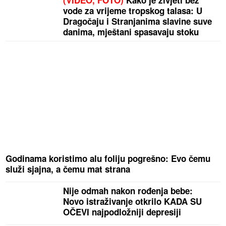
(VIDEO, FOTO)
Kako je živjeti bez
vode za vrijeme tropskog talasa: U
Dragočaju i Stranjanima slavine suve
danima, mještani spasavaju stoku
Godinama koristimo alu foliju pogrešno: Evo čemu
služi sjajna, a čemu mat strana
Nije odmah nakon rođenja bebe:
Novo istraživanje otkrilo KADA SU
OČEVI najpodložniji depresiji