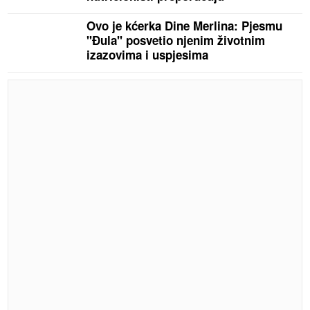
Ovo je kćerka Dine Merlina: Pjesmu
"Đula" posvetio njenim životnim
izazovima i uspjesima