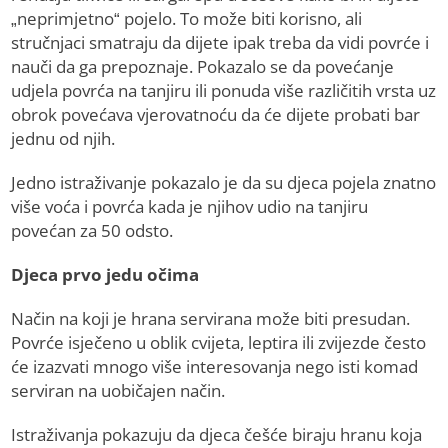
„neprimjetno“ pojelo. To može biti korisno, ali
stručnjaci smatraju da dijete ipak treba da vidi povrće i
nauči da ga prepoznaje. Pokazalo se da povećanje
udjela povrća na tanjiru ili ponuda više različitih vrsta uz
obrok povećava vjerovatnoću da će dijete probati bar
jednu od njih.
Jedno istraživanje pokazalo je da su djeca pojela znatno
više voća i povrća kada je njihov udio na tanjiru
povećan za 50 odsto.
Djeca prvo jedu očima
Način na koji je hrana servirana može biti presudan.
Povrće isječeno u oblik cvijeta, leptira ili zvijezde često
će izazvati mnogo više interesovanja nego isti komad
serviran na uobičajen način.
Istraživanja pokazuju da djeca češće biraju hranu koja