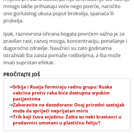
mnogo lakše prihvataju voće nego povrće, naročito
ono gorkastog ukusa poput brokolija, spanaća ili
prokelja.
Ipak, raznovrsna ishrana bogata povrćem važna je za
pravilan rast, razvoj mozga, koncentraciju, ponašanje i
dugoročno zdravlje. Naučnici su zato godinama
istraživali šta zaista pomaže roditeljima, a šta može
imati suprotan efekat.
PROČITAJTE JOŠ
Srbija i Rusija formiraju radnu grupu: Ruska
vakcina protiv raka biće dostupna srpskim
pacijentima
Zaboravite na dezodorans: Ovaj prirodni sastojak
može da spriječi neprijatan miris
Trik koji čuva svježinu: Zašto su neki krastavci u
prodavnici umotani u plastičnu foliju?