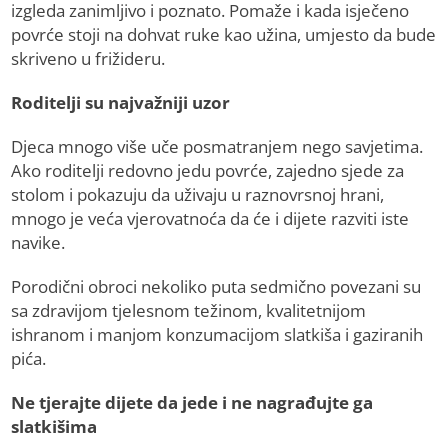
izgleda zanimljivo i poznato. Pomaže i kada isječeno
povrće stoji na dohvat ruke kao užina, umjesto da bude
skriveno u frižideru.
Roditelji su najvažniji uzor
Djeca mnogo više uče posmatranjem nego savjetima.
Ako roditelji redovno jedu povrće, zajedno sjede za
stolom i pokazuju da uživaju u raznovrsnoj hrani,
mnogo je veća vjerovatnoća da će i dijete razviti iste
navike.
Porodični obroci nekoliko puta sedmično povezani su
sa zdravijom tjelesnom težinom, kvalitetnijom
ishranom i manjom konzumacijom slatkiša i gaziranih
pića.
Ne tjerajte dijete da jede i ne nagrađujte ga
slatkišima