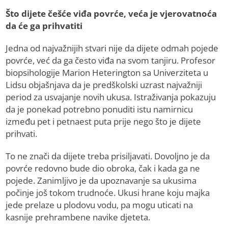
Što dijete češće viđa povrće, veća je vjerovatnoća
da će ga prihvatiti
Jedna od najvažnijih stvari nije da dijete odmah pojede
povrće, već da ga često viđa na svom tanjiru. Profesor
biopsihologije Marion Heterington sa Univerziteta u
Lidsu objašnjava da je predškolski uzrast najvažniji
period za usvajanje novih ukusa. Istraživanja pokazuju
da je ponekad potrebno ponuditi istu namirnicu
između pet i petnaest puta prije nego što je dijete
prihvati.
To ne znači da dijete treba prisiljavati. Dovoljno je da
povrće redovno bude dio obroka, čak i kada ga ne
pojede. Zanimljivo je da upoznavanje sa ukusima
počinje još tokom trudnoće. Ukusi hrane koju majka
jede prelaze u plodovu vodu, pa mogu uticati na
kasnije prehrambene navike djeteta.