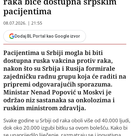
raka biće dostupna srpskim
pacijentima
08.07.2026. | 21:55
Dodaj BL Portal kao Google izvor
Pacijentima u Srbiji mogla bi biti
dostupna ruska vakcina protiv raka,
nakon što su Srbija i Rusija formirale
zajedničku radnu grupu koja će raditi na
pripremi odgovarajućih sporazuma.
Ministar Nenad Popović u Moskvi je
održao niz sastanaka sa onkolozima i
ruskim ministrom zdravlja.
Svake godine u Srbiji od raka oboli više od 40.000 ljudi,
dok oko 20.000 izgubi bitku sa ovom bolešću. Kako bi
se unaprijedilo liječenje, razmatraju se i inovativna