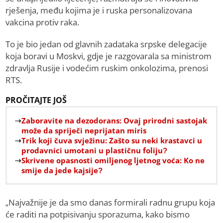
rješenja, među kojima je i ruska personalizovana
vakcina protiv raka.
To je bio jedan od glavnih zadataka srpske delegacije
koja boravi u Moskvi, gdje je razgovarala sa ministrom
zdravlja Rusije i vodećim ruskim onkolozima, prenosi
RTS.
PROČITAJTE JOŠ
Zaboravite na dezodorans: Ovaj prirodni sastojak
može da spriječi neprijatan miris
Trik koji čuva svježinu: Zašto su neki krastavci u
prodavnici umotani u plastičnu foliju?
Skrivene opasnosti omiljenog ljetnog voća: Ko ne
smije da jede kajsije?
„Najvažnije je da smo danas formirali radnu grupu koja
će raditi na potpisivanju sporazuma, kako bismo