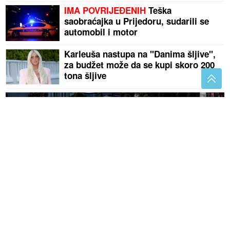
IMA POVRIJEĐENIH
Teška
saobraćajka u Prijedoru, sudarili se
automobil i motor
Karleuša nastupa na "Danima šljive",
za budžet može da se kupi skoro 200
tona šljive
(VIDEO, FOTO) KOLAPS
na ulazu u Banjaluku: Epske
gužve traju satima i potrajaće još 20 dana, a ovo je
razlog