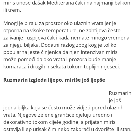
miris unose dašak Mediterana čak i na najmanji balkon
ili trem.
Mnogi je biraju za prostor oko ulaznih vrata jer je
otporna na visoke temperature, ne zahtijeva često
zalivanje i uspijeva čak i kada nemate mnogo vremena
za njegu biljaka. Dodatni razlog zbog kog je toliko
popularna jeste činjenica da njen intenzivan miris
može pomoći da oko vrata i prozora bude manje
komaraca i drugih insekata tokom toplijih mjeseci.
Ruzmarin izgleda lijepo, miriše još ljepše
Ruzmarin
je još
jedna biljka koja se često može vidjeti pored ulaznih
vrata. Njegove zelene grančice djeluju uredno i
dekorativno tokom cijele godine, a prijatan miris
ostavlja lijep utisak čim neko zakorači u dvorište ili stan.