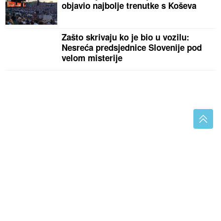
objavio najbolje trenutke s Koševa
Zašto skrivaju ko je bio u vozilu:
Nesreća predsjednice Slovenije pod
velom misterije
(FOTO) NAJNOVIJA PROGNOZA
Za vikend malo
svježije, a onda VELIKE VRUĆINE, sve do ovog
datuma