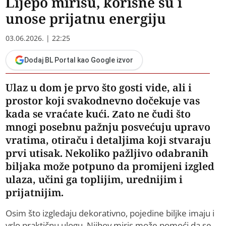
Lijepo mirišu, korisne su i
unose prijatnu energiju
03.06.2026. | 22:25
Dodaj BL Portal kao Google izvor
Ulaz u dom je prvo što gosti vide, ali i
prostor koji svakodnevno dočekuje vas
kada se vraćate kući. Zato ne čudi što
mnogi posebnu pažnju posvećuju upravo
vratima, otiraču i detaljima koji stvaraju
prvi utisak. Nekoliko pažljivo odabranih
biljaka može potpuno da promijeni izgled
ulaza, učini ga toplijim, urednijim i
prijatnijim.
Osim što izgledaju dekorativno, pojedine biljke imaju i
vrlo praktičnu ulogu. Njihov miris može pomoći da se