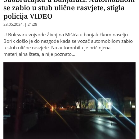
se zabio u stub ulične rasvjete, stigla
policija VIDEO
23.05.2024. | 21:28
U Bulevaru vojvode Živojina Mišića u banjalučkom naselju
Borik došlo je do nezgode kada se vozač automobilom zabio
u stub ulične rasvjete. Na automobilu je pričinjena
materijalna šteta, a nije poznato…