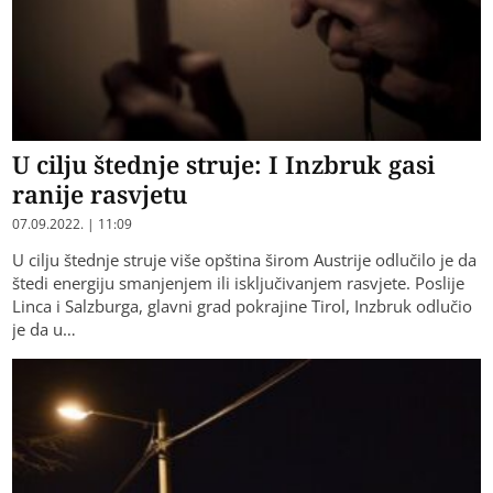
U cilju štednje struje: I Inzbruk gasi
ranije rasvjetu
07.09.2022. | 11:09
U cilju štednje struje više opština širom Austrije odlučilo je da
štedi energiju smanjenjem ili isključivanjem rasvjete. Poslije
Linca i Salzburga, glavni grad pokrajine Tirol, Inzbruk odlučio
je da u…