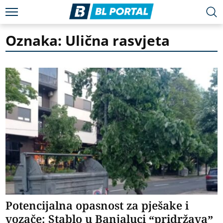
Oznaka: Ulična rasvjeta
Potencijalna opasnost za pješake i
vozače: Stablo u Banjaluci “pridržava”