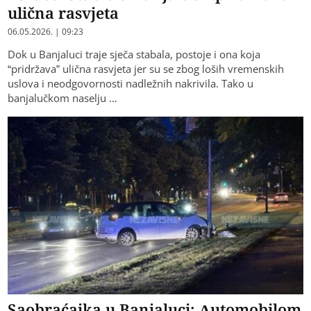
ulična rasvjeta
06.05.2026. | 09:23
Dok u Banjaluci traje sječa stabala, postoje i ona koja
“pridržava” ulična rasvjeta jer su se zbog loših vremenskih
uslova i neodgovornosti nadležnih nakrivila. Tako u
banjalučkom naselju …
Saobraćajka u Banjaluci: Automobilom