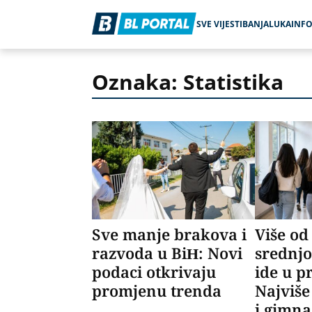
SVE VIJESTI
BANJALUKA
INF
Oznaka: Statistika
Sve manje brakova i
Više od
razvoda u BiH: Novi
srednjo
podaci otkrivaju
ide u p
promjenu trenda
Najviše
i gimn