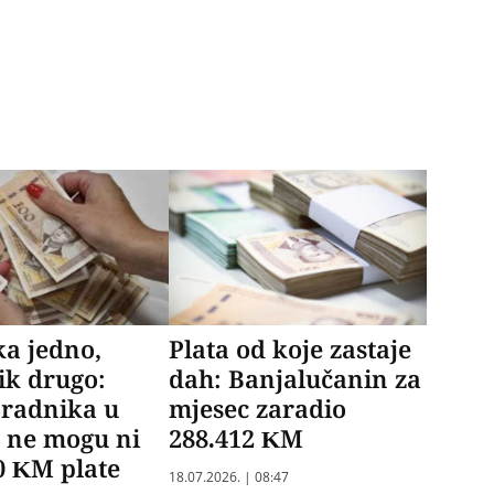
ika jedno,
Plata od koje zastaje
ik drugo:
dah: Banjalučanin za
 radnika u
mjesec zaradio
 ne mogu ni
288.412 KM
0 KM plate
18.07.2026. | 08:47