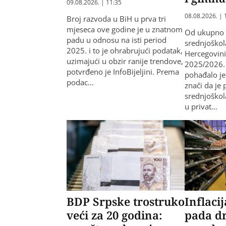
09.08.2026. | 11:35
08.08.2026. | 
Broj razvoda u BiH u prva tri
mjeseca ove godine je u znatnom
Od ukupno
padu u odnosu na isti period
srednjoškol
2025. i to je ohrabrujući podatak,
Hercegovini
uzimajući u obzir ranije trendove,
2025/2026. 
potvrđeno je InfoBijeljini. Prema
pohađalo je
podac…
znači da je 
srednjoškol
u privat…
BDP Srpske trostruko
Inflaci
veći za 20 godina:
pada dr