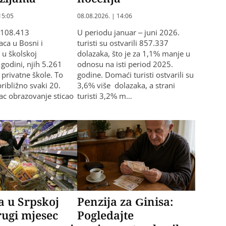
15:05
08.08.2026. | 14:06
 108.413
U periodu januar – juni 2026.
aca u Bosni i
turisti su ostvarili 857.337
 u školskoj
dolazaka, što je za 1,1% manje u
godini, njih 5.261
odnosu na isti period 2025.
 privatne škole. To
godine. Domaći turisti ostvarili su
približno svaki 20.
3,6% više dolazaka, a strani
ac obrazovanje sticao
turisti 3,2% m…
ja u Srpskoj
Penzija za Ginisa:
ugi mjesec
Pogledajte