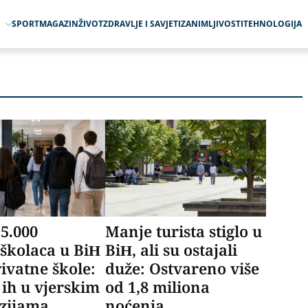
O
SPORT
MAGAZIN
ŽIVOT
ZDRAVLJE I SAVJETI
ZANIMLJIVOSTI
TEHNOLOGIJA
 5.000
Manje turista stiglo u
školaca u BiH
BiH, ali su ostajali
rivatne škole:
duže: Ostvareno više
 ih u vjerskim
od 1,8 miliona
azijama
noćenja