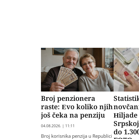
Broj penzionera
Statist
raste: Evo koliko njih
novčan
još čeka na penziju
Hiljade
Srpskoj
04.08.2026. | 11:11
do 1.30
Broj korisnika penzija u Republici