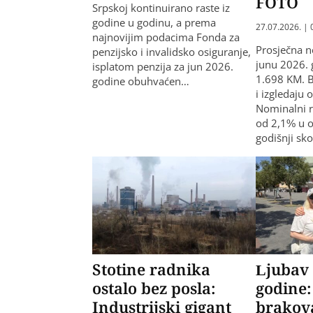
FOTO
Srpskoj kontinuirano raste iz
godine u godinu, a prema
27.07.2026. | 
najnovijim podacima Fonda za
Prosječna n
penzijsko i invalidsko osiguranje,
junu 2026. 
isplatom penzija za jun 2026.
1.698 KM. 
godine obuhvaćen…
i izgledaju 
Nominalni r
od 2,1% u o
godišnji sk
Stotine radnika
Ljubav 
ostalo bez posla:
godine:
Industrijski gigant
brakova