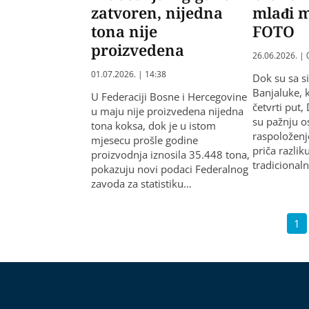
zatvoren, nijedna
mlađi 
tona nije
FOTO
proizvedena
26.06.2026. | 
01.07.2026. | 14:38
Dok su sa s
Banjaluke, 
U Federaciji Bosne i Hercegovine
četvrti put, 
u maju nije proizvedena nijedna
su pažnju o
tona koksa, dok je u istom
raspoloženj
mjesecu prošle godine
priča razlik
proizvodnja iznosila 35.448 tona,
tradicional
pokazuju novi podaci Federalnog
zavoda za statistiku…
1