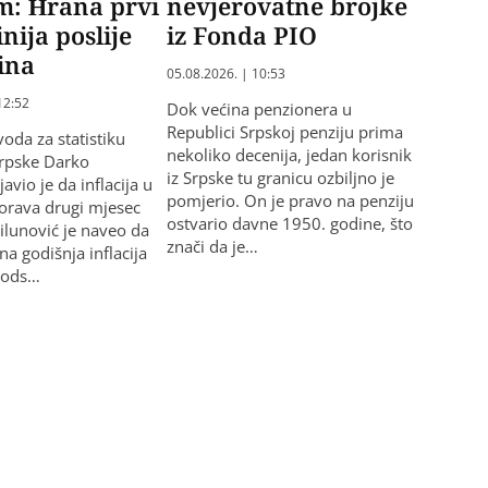
m: Hrana prvi
nevjerovatne brojke
inija poslije
iz Fonda PIO
ina
05.08.2026. | 10:53
12:52
Dok većina penzionera u
Republici Srpskoj penziju prima
oda za statistiku
nekoliko decenija, jedan korisnik
Srpske Darko
iz Srpske tu granicu ozbiljno je
javio je da inflacija u
pomjerio. On je pravo na penziju
orava drugi mjesec
ostvario davne 1950. godine, što
lunović je naveo da
znači da je…
na godišnja inflacija
5 ods…