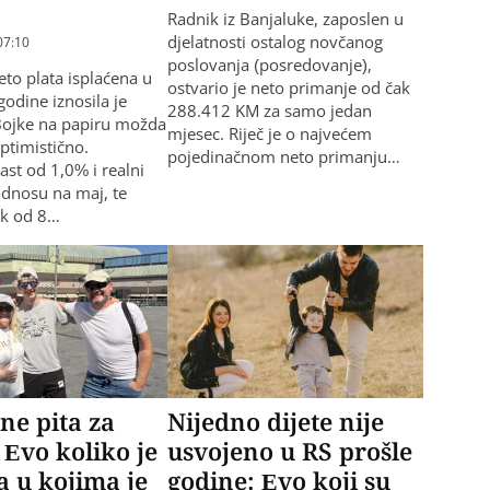
Radnik iz Banjaluke, zaposlen u
djelatnosti ostalog novčanog
07:10
poslovanja (posredovanje),
eto plata isplaćena u
ostvario je neto primanje od čak
godine iznosila je
288.412 KM za samo jedan
Bojke na papiru možda
mjesec. Riječ je o najvećem
optimistično.
pojedinačnom neto primanju…
ast od 1,0% i realni
dnosu na maj, te
ok od 8…
ne pita za
Nijedno dijete nije
 Evo koliko je
usvojeno u RS prošle
 u kojima je
godine: Evo koji su