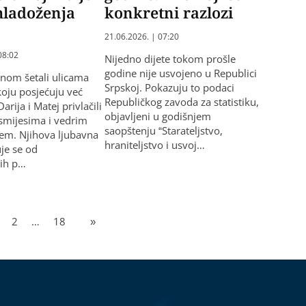
mladoženja
konkretni razlozi
21.06.2026. | 07:20
08:02
Nijedno dijete tokom prošle
godine nije usvojeno u Republici
inom šetali ulicama
Srpskoj. Pokazuju to podaci
koju posjećuju već
Republičkog zavoda za statistiku,
Darija i Matej privlačili
objavljeni u godišnjem
smijesima i vedrim
saopštenju “Starateljstvo,
em. Njihova ljubavna
hraniteljstvo i usvoj…
uje se od
nih p…
2
…
18
»