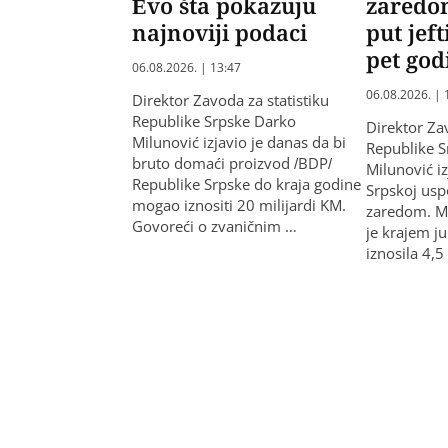
Evo šta pokazuju
zaredo
najnoviji podaci
put jeft
pet god
06.08.2026. | 13:47
06.08.2026. | 
Direktor Zavoda za statistiku
Republike Srpske Darko
Direktor Zav
Milunović izjavio je danas da bi
Republike 
bruto domaći proizvod /BDP/
Milunović iz
Republike Srpske do kraja godine
Srpskoj usp
mogao iznositi 20 milijardi KM.
zaredom. Mi
Govoreći o zvaničnim …
je krajem ju
iznosila 4,