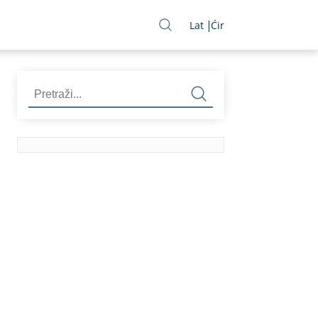
Lat
Ćir