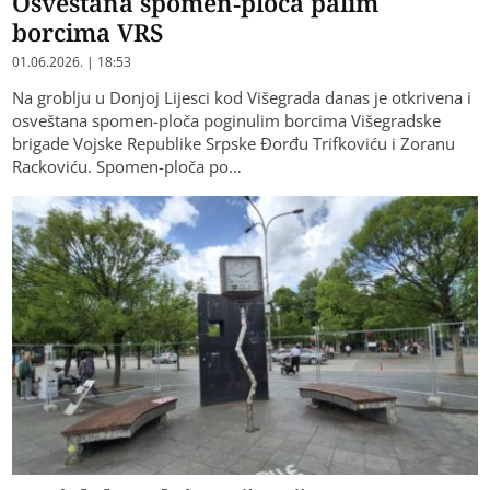
Osveštana spomen-ploča palim
borcima VRS
01.06.2026. | 18:53
Na groblju u Donjoj Lijesci kod Višegrada danas je otkrivena i
osveštana spomen-ploča poginulim borcima Višegradske
brigade Vojske Republike Srpske Đorđu Trifkoviću i Zoranu
Rackoviću. Spomen-ploča po…