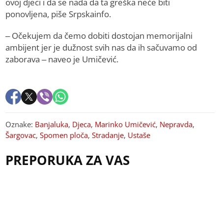
ovoj djeci i da se nada da ta greška neće biti
ponovljena, piše Srpskainfo.
– Očekujem da čemo dobiti dostojan memorijalni
ambijent jer je dužnost svih nas da ih sačuvamo od
zaborava – naveo je Umičević.
Oznake:
Banjaluka
,
Djeca
,
Marinko Umičević
,
Nepravda
,
Šargovac
,
Spomen ploča
,
Stradanje
,
Ustaše
PREPORUKA ZA VAS