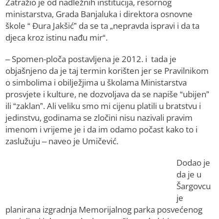
Zatražio je od nadležnih institucija, resornog
ministarstva, Grada Banjaluka i direktora osnovne
škole “ Đura Jakšić” da se ta „nepravda ispravi i da ta
djeca kroz istinu nađu mir“.
– Spomen-ploča postavljena je 2012. i tada je
objašnjeno da je taj termin korišten jer se Pravilnikom
o simbolima i obilježjima u školama Ministarstva
prosvjete i kulture, ne dozvoljava da se napiše “ubijen”
ili “zaklan”. Ali veliku smo mi cijenu platili u bratstvu i
jedinstvu, godinama se zločini nisu nazivali pravim
imenom i vrijeme je i da im odamo počast kako to i
zaslužuju – naveo je Umičević.
Dodao je
da je u
Šargovcu
je
planirana izgradnja Memorijalnog parka posvećenog