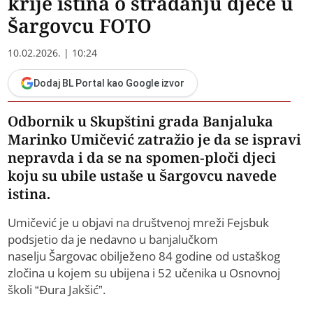
krije istina o stradanju djece u
Šargovcu FOTO
10.02.2026. | 10:24
Dodaj BL Portal kao Google izvor
Odbornik u Skupštini grada Banjaluka
Marinko Umičević zatražio je da se ispravi
nepravda i da se na spomen-ploči djeci
koju su ubile ustaše u Šargovcu navede
istina.
Umičević je u objavi na društvenoj mreži Fejsbuk
podsjetio da je nedavno u banjalučkom
naselju Šargovac obilježeno 84 godine od ustaškog
zločina u kojem su ubijena i 52 učenika u Osnovnoj
školi “Đura Jakšić”.