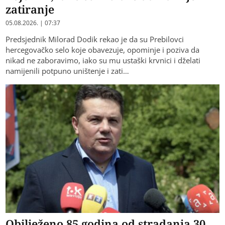
zatiranje
05.08.2026. | 07:37
Predsjednik Milorad Dodik rekao je da su Prebilovci
hercegovačko selo koje obavezuje, opominje i poziva da
nikad ne zaboravimo, iako su mu ustaški krvnici i dželati
namijenili potpuno uništenje i zati…
Obilježeno 85 godina od stradanja 30