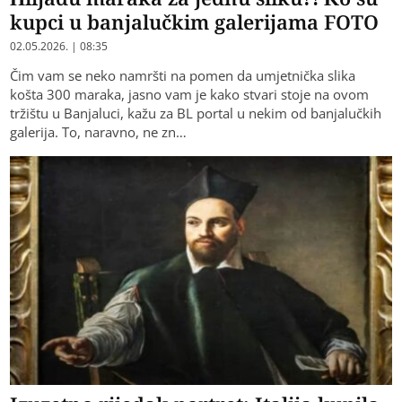
kupci u banjalučkim galerijama FOTO
02.05.2026. | 08:35
Čim vam se neko namršti na pomen da umjetnička slika
košta 300 maraka, jasno vam je kako stvari stoje na ovom
tržištu u Banjaluci, kažu za BL portal u nekim od banjalučkih
galerija. To, naravno, ne zn…