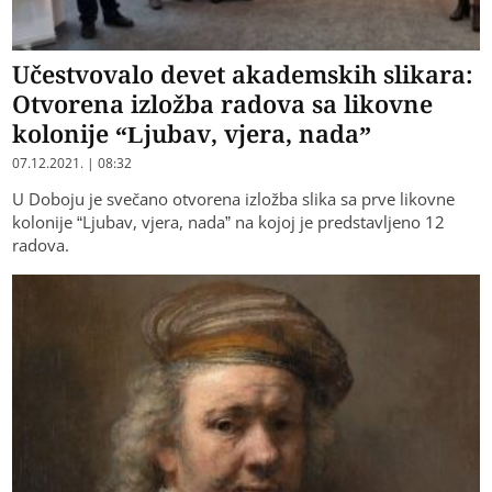
Učestvovalo devet akademskih slikara:
Otvorena izložba radova sa likovne
kolonije “Ljubav, vjera, nada”
07.12.2021. | 08:32
U Doboju je svečano otvorena izložba slika sa prve likovne
kolonije “Ljubav, vjera, nada” na kojoj je predstavljeno 12
radova.