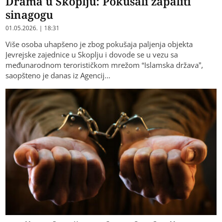
Drama u Skoplju: Pokušali zapaliti
sinagogu
01.05.2026. | 18:31
Više osoba uhapšeno je zbog pokušaja paljenja objekta
Jevrejske zajednice u Skoplju i dovode se u vezu sa
međunarodnom terorističkom mrežom “Islamska država”,
saopšteno je danas iz Agencij…