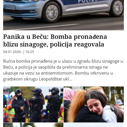
Panika u Beču: Bomba pronađena
blizu sinagoge, policija reagovala
04.01.2026. | 16:25
Ručna bomba pronađena je u ulazu u zgradu blizu sinagoge u
Beču, a policija je saopštila da preliminarna istraga ne
ukazuje na vezu sa antisemitizmom. Bombu otkrivenu u
gradskom okrugu Leopoldštat ukl…