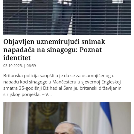
Objavljen uznemirujući snimak
napadača na sinagogu: Poznat
identitet
03.10.2025. | 06:59
Britanska policija saopštila je da se za osumnjičenog u
napadu kod sinagoge u Mančesteru u sjevernoj Engleskoj
smatra 35-godišnji Džihad al Šamije, britanski državljanin
sirijskog porijekla. – V…