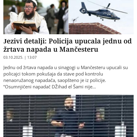
Jezivi detalji: Policija upucala jednu od
žrtava napada u Mančesteru
03.10.2025. | 13:07
Jednu od žrtava napada u sinagogi u Mančesteru upucali su
policajci tokom pokušaja da stave pod kontrolu
nenaoružanog napadača, saopšteno je iz policije.
“Osumnjičeni napadač DŽihad el Šami nije…