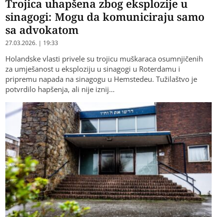
Trojica uhapšena zbog eksplozije u
sinagogi: Mogu da komuniciraju samo
sa advokatom
27.03.2026. | 19:33
Holandske vlasti privele su trojicu muškaraca osumnjičenih
za umješanost u eksploziju u sinagogi u Roterdamu i
pripremu napada na sinagogu u Hemstedeu. Tužilaštvo je
potvrdilo hapšenja, ali nije iznij…