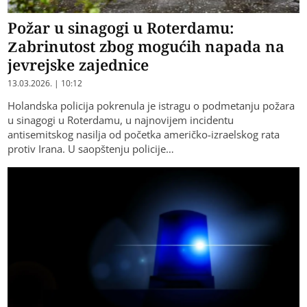
Požar u sinagogi u Roterdamu:
Zabrinutost zbog mogućih napada na
jevrejske zajednice
13.03.2026. | 10:12
Holandska policija pokrenula je istragu o podmetanju požara
u sinagogi u Roterdamu, u najnovijem incidentu
antisemitskog nasilja od početka američko-izraelskog rata
protiv Irana. U saopštenju policije…