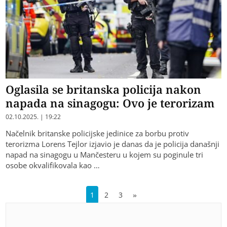
Oglasila se britanska policija nakon
napada na sinagogu: Ovo je terorizam
02.10.2025. | 19:22
Načelnik britanske policijske jedinice za borbu protiv
terorizma Lorens Tejlor izjavio je danas da je policija današnji
napad na sinagogu u Mančesteru u kojem su poginule tri
osobe okvalifikovala kao …
1
2
3
»