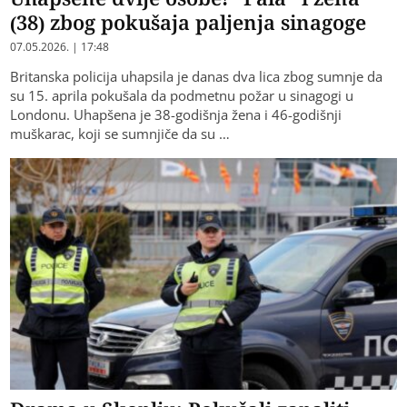
(38) zbog pokušaja paljenja sinagoge
07.05.2026. | 17:48
Britanska policija uhapsila je danas dva lica zbog sumnje da
su 15. aprila pokušala da podmetnu požar u sinagogi u
Londonu. Uhapšena je 38-godišnja žena i 46-godišnji
muškarac, koji se sumnjiče da su …