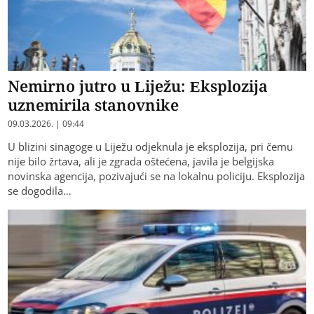
Nemirno jutro u Liježu: Eksplozija
uznemirila stanovnike
09.03.2026. | 09:44
U blizini sinagoge u Liježu odjeknula je eksplozija, pri čemu
nije bilo žrtava, ali je zgrada oštećena, javila je belgijska
novinska agencija, pozivajući se na lokalnu policiju. Eksplozija
se dogodila…