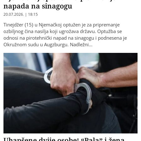
napada na sinagogu
20.07.2026. | 18:15
Tinejdžer (15) u Njemačkoj optužen je za pripremanje
ozbiljnog čina nasilja koji ugrožava državu. Optužba se
odnosi na pirotehnički napad na sinagogu i podnesena je
Okružnom sudu u Augzburgu. Nadležni…
Uhapšene dvije osobe! “Pala” i žena