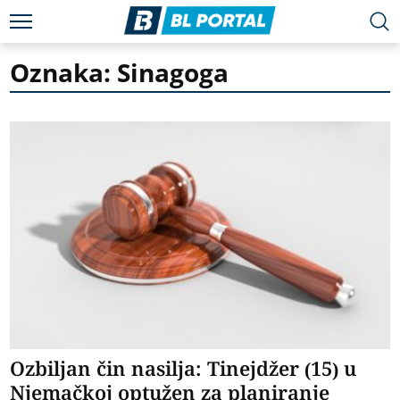
Oznaka: Sinagoga
Ozbiljan čin nasilja: Tinejdžer (15) u
Njemačkoj optužen za planiranje