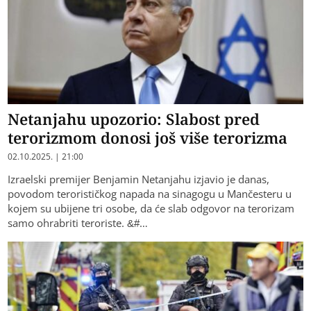
Netanjahu upozorio: Slabost pred
terorizmom donosi još više terorizma
02.10.2025. | 21:00
Izraelski premijer Benjamin Netanjahu izjavio je danas,
povodom terorističkog napada na sinagogu u Mančesteru u
kojem su ubijene tri osobe, da će slab odgovor na terorizam
samo ohrabriti teroriste. &#…