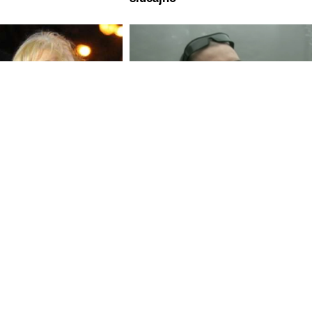
o stavio u crne kese"
Čitulja pokrenula haos: Opasno
vić iznajmljivala stan
stanje na ulicama Sarajeva, a ev
 stvari vrijedne milion
kako je počela drama koja podsj
 detalji
na mračne devedesete
J PUT U PREDNOSTI
Vodite računa o svom zdravlju: