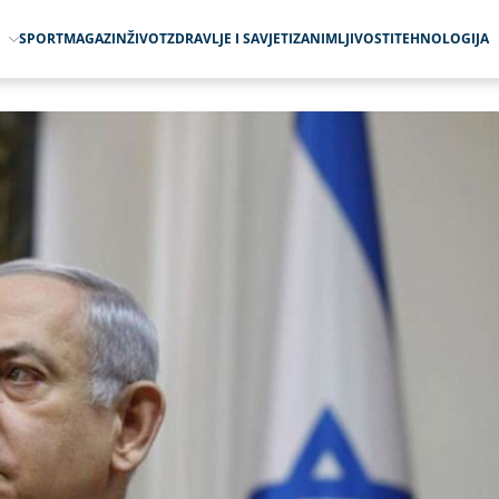
O
SPORT
MAGAZIN
ŽIVOT
ZDRAVLJE I SAVJETI
ZANIMLJIVOSTI
TEHNOLOGIJA