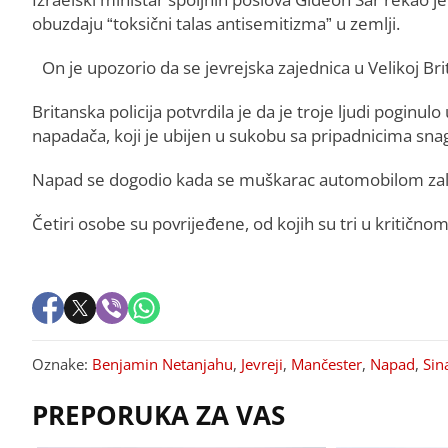
obuzdaju “toksični talas antisemitizma” u zemlji.
On je upozorio da se jevrejska zajednica u Velikoj Br
Britanska policija potvrdila je da je troje ljudi pogi
napadača, koji je ubijen u sukobu sa pripadnicima sna
Napad se dogodio kada se muškarac automobilom zale
Četiri osobe su povrijeđene, od kojih su tri u kritičnom
Oznake:
Benjamin Netanjahu
,
Jevreji
,
Mančester
,
Napad
,
Sin
PREPORUKA ZA VAS