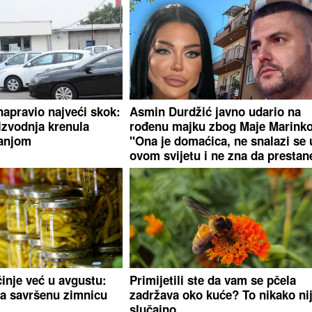
napravio najveći skok:
Asmin Durdžić javno udario na
zvodnja krenula
rođenu majku zbog Maje Marinko
anjom
"Ona je domaćica, ne snalazi se 
ovom svijetu i ne zna da prestan
činje već u avgustu:
Primijetili ste da vam se pčela
za savršenu zimnicu
zadržava oko kuće? To nikako ni
slučajno