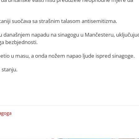
itaniji suočava sa strašnim talasom antisemitizma.
nulo u današnjem napadu na sinagogu u Mančesteru, uključujuć
ga bezbjednosti.
tio u masu, a onda nožem napao ljude ispred sinagoge.
 stanju.
agoga