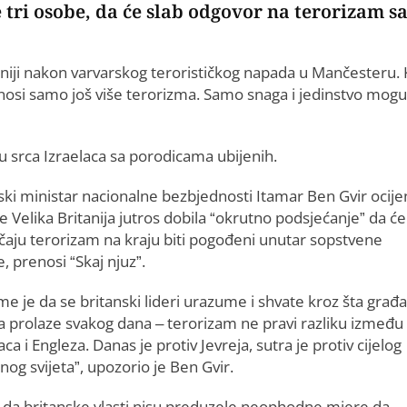
 tri osobe, da će slab odgovor na terorizam 
taniji nakon varvarskog terorističkog napada u Mančesteru.
osi samo još više terorizma. Samo snaga i jedinstvo mogu
u srca Izraelaca sa porodicama ubijenih.
lski ministar nacionalne bezbjednosti Itamar Ben Gvir ocije
je Velika Britanija jutros dobila “okrutno podsjećanje” da će
ačaju terorizam na kraju biti pogođeni unutar sopstvene
, prenosi “Skaj njuz”.
me je da se britanski lideri urazume i shvate kroz šta građa
la prolaze svakog dana – terorizam ne pravi razliku između
aca i Engleza. Danas je protiv Jevreja, sutra je protiv cijelog
og svijeta”, upozorio je Ben Gvir.
je da britanske vlasti nisu preduzele neophodne mjere da