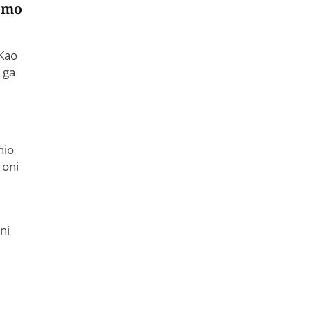
samo
 Kao
 ga
nio
 oni
ni