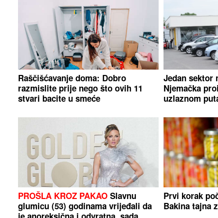
Raščišćavanje doma: Dobro
Jedan sektor 
razmislite prije nego što ovih 11
Njemačka proi
stvari bacite u smeće
uzlaznom put
PROŠLA KROZ PAKAO
Slavnu
Prvi korak po
glumicu (53) godinama vrijeđali da
Bakina tajna 
je anoreksična i odvratna, sada