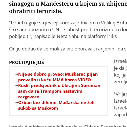
sinagogu u Mančesteru u kojem su ubijene
ohrabriti teroriste.
“Izrael tuguje sa jevrejskom zajednicom u Velikoj Bri
što sam upozorio u UN – slabost pred terorizmom don
pobijediti”, napisao je Netanjahu na platformi “Iks”.
On je dodao da se moli za brz oporavak ranjenih i da s
Izrae
PROČITAJTE JOŠ
je da 
Nije se dobro proveo: Muškarac pijan
koji j
provalio u kuću MMA borca VIDEO
zemlje
Ruski predsjednik o Ukrajini: Spreman
sam da sa Trampom nastavim
“Vrije
razgovore
Izrae
Orban bez dileme: Mađarska ne želi
Izrael
sukob sa Moskvom
zapadn
Izraelski ministar spoljnih poslova Gideon Sar rekao 