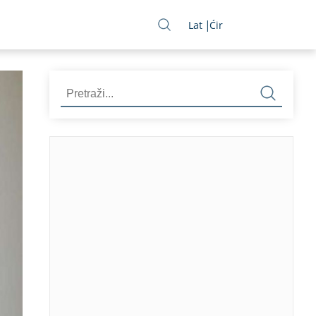
Lat
Ćir