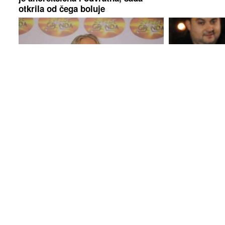
otkrila od čega boluje
Đula Drini se porodila: Sinu dali
"Futa je sve t
ime arapskog porijekla
Marina Tucako
gdje je čuvala
evra, otkriveni
Kako pravilno obući novorođenče
DJEČACI OVA