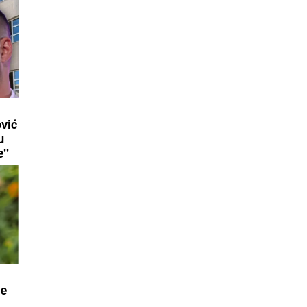
vić
u
e"
je