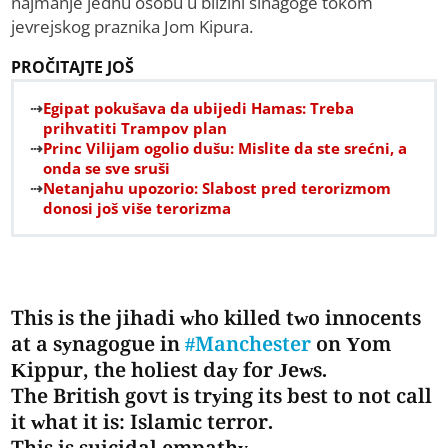
najmanje jednu osobu u blizini sinagoge tokom
jevrejskog praznika Jom Kipura.
PROČITAJTE JOŠ
Egipat pokušava da ubijedi Hamas: Treba
prihvatiti Trampov plan
Princ Vilijam ogolio dušu: Mislite da ste srećni, a
onda se sve sruši
Netanjahu upozorio: Slabost pred terorizmom
donosi još više terorizma
This is the jihadi who killed two innocents
at a synagogue in
#Manchester
on Yom
Kippur, the holiest day for Jews.
The British govt is trying its best to not call
it what it is: Islamic terror.
This is suicidal empathy.