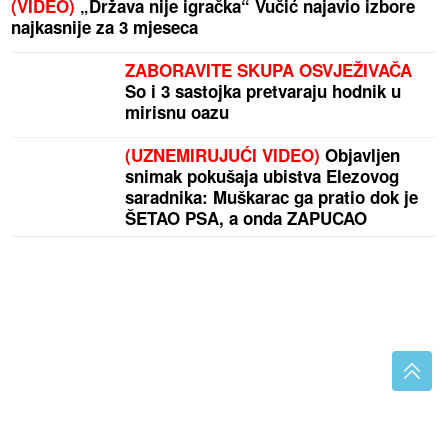
(VIDEO)
„Država nije igračka“ Vučić najavio izbore
najkasnije za 3 mjeseca
ZABORAVITE SKUPA OSVJEŽIVAČA
So i 3 sastojka pretvaraju hodnik u
mirisnu oazu
(UZNEMIRUJUĆI VIDEO)
Objavljen
snimak pokušaja ubistva Elezovog
saradnika: Muškarac ga pratio dok je
ŠETAO PSA, a onda ZAPUCAO