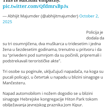
pic.twitter.com/QfdmrxBpJx
— Abhijit Majumder (@abhijitmajumder)
October 2,
2025
Policija je
dodala da
su tri osumnjičena, dva muškarca u tridesetim i jedna
žena u šezdesetim godinama, trenutno u pritvoru i da
su “privedeni pod sumnjom da su počinili, pripremali i
podstrekavali terorističke akte”.
Tri osobe su poginule, uključujući napadača, na koga su
pucali policajci, u četvrtak u napadu u blizini sinagoge u
Mančesteru.
Napad automobilom i nožem dogodio se u blizini
sinagoge Hebrejske kongregacije Hiton Park tokom
obilježavanja jevrejskog praznika Jom Kipur.