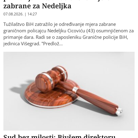
zabrane za Nedeljka
07.08.2026. | 14:27
Tužilaštvo BiH zatražilo je određivanje mjera zabrane
graničnom policajcu Nedeljku Cicoviću (43) osumnjičenom za
primanje dara. Radi se o zaposleniku Granične policije BiH,
jedinica Višegrad. ”Predlož…
Sud bez milosti: Bivšem direktoru