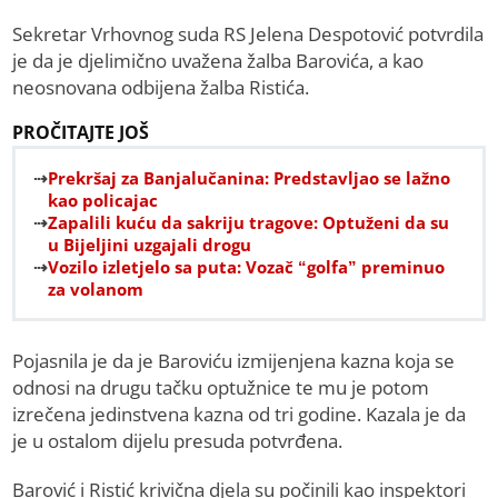
Sekretar Vrhovnog suda RS Jelena Despotović potvrdila
je da je djelimično uvažena žalba Barovića, a kao
neosnovana odbijena žalba Ristića.
PROČITAJTE JOŠ
Prekršaj za Banjalučanina: Predstavljao se lažno
kao policajac
Zapalili kuću da sakriju tragove: Optuženi da su
u Bijeljini uzgajali drogu
Vozilo izletjelo sa puta: Vozač “golfa” preminuo
za volanom
Pojasnila je da je Baroviću izmijenjena kazna koja se
odnosi na drugu tačku optužnice te mu je potom
izrečena jedinstvena kazna od tri godine. Kazala je da
je u ostalom dijelu presuda potvrđena.
Barović i Ristić krivična djela su počinili kao inspektori