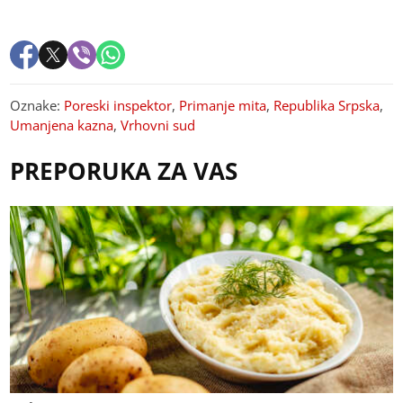
Oznake:
Poreski inspektor
,
Primanje mita
,
Republika Srpska
,
Umanjena kazna
,
Vrhovni sud
PREPORUKA ZA VAS