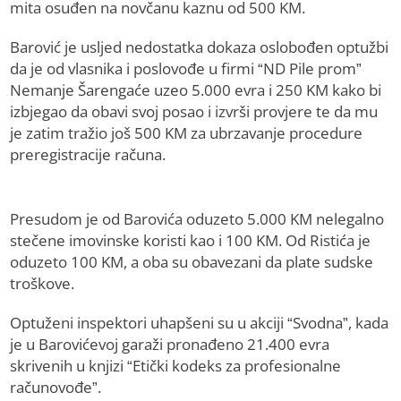
mita osuđen na novčanu kaznu od 500 KM.
Barović je usljed nedostatka dokaza oslobođen optužbi
da je od vlasnika i poslovođe u firmi “ND Pile prom”
Nemanje Šarengaće uzeo 5.000 evra i 250 KM kako bi
izbjegao da obavi svoj posao i izvrši provjere te da mu
je zatim tražio još 500 KM za ubrzavanje procedure
preregistracije računa.
Presudom je od Barovića oduzeto 5.000 KM nelegalno
stečene imovinske koristi kao i 100 KM. Od Ristića je
oduzeto 100 KM, a oba su obavezani da plate sudske
troškove.
Optuženi inspektori uhapšeni su u akciji “Svodna”, kada
je u Barovićevoj garaži pronađeno 21.400 evra
skrivenih u knjizi “Etički kodeks za profesionalne
računovođe”.