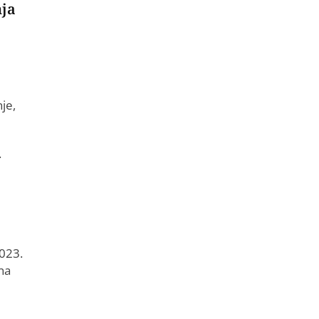
nja
je,
.
2023.
na