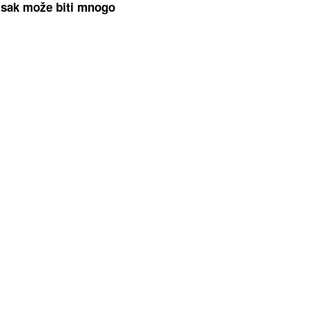
isak može biti mnogo
)
"Ubacite u auto
Preminuo producent koji je radio
 meze" Kilometarske
Madonnom, stajao je iza nekih o
zu u Banjaluku
njenih najvećih hitova
govori ništa" Ana
ZAMRZNUT NA 8.500 METARA V