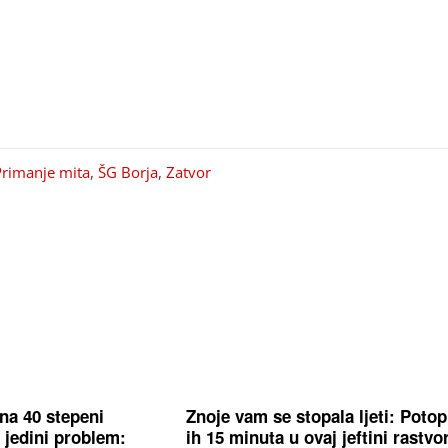
Primanje mita
,
ŠG Borja
,
Zatvor
na 40 stepeni
Znoje vam se stopala ljeti: Potop
 jedini problem:
ih 15 minuta u ovaj jeftini rastvo