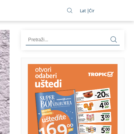
Lat
Ćir