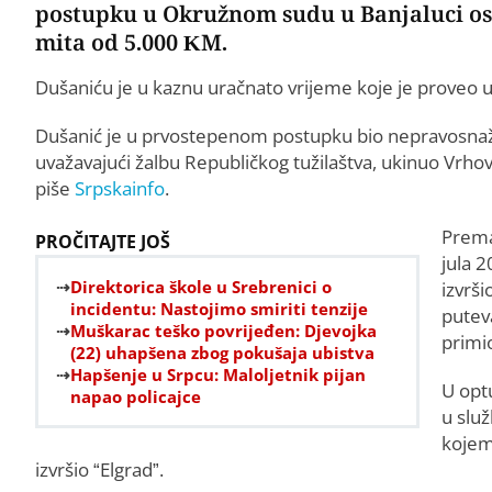
postupku u Okružnom sudu u Banjaluci os
mita od 5.000 KM.
Dušaniću je u kaznu uračnato vrijeme koje je proveo u 
Dušanić je u prvostepenom postupku bio nepravosnažn
uvažavajući žalbu Republičkog tužilaštva, ukinuo Vrho
piše
Srpskainfo
.
Prema
PROČITAJTE JOŠ
jula 2
Direktorica škole u Srebrenici o
izvrš
incidentu: Nastojimo smiriti tenzije
putev
Muškarac teško povrijeđen: Djevojka
primi
(22) uhapšena zbog pokušaja ubistva
Hapšenje u Srpcu: Maloljetnik pijan
U optu
napao policajce
u slu
kojem
izvršio “Elgrad”.