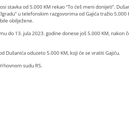
nosi stavka od 5.000 KM rekao “To ćeš meni donijeti”. Duša
“Elgradu” u telefonskim razgovorima od Gajića tražio 5.000
bile obilježene.
a mu do 13. jula 2023. godine donese još 5.000 KM, nakon 
 Dušanića oduzeto 5.000 KM, koji će se vratiti Gajiću.
a Vrhovnom sudu RS.