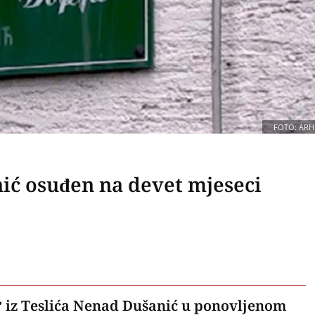
FOTO: ARH
nić osuđen na devet mjeseci
” iz Teslića Nenad Dušanić u ponovljenom