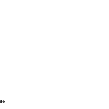
ite
r