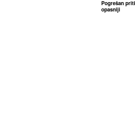
Pogrešan prit
opasniji
ZABORAVITE SKUPA OSVJEŽIVAČA
(VIDEO, FOTO
So i 3 sastojka pretvaraju hodnik u
karton vode i
mirisnu oazu
kolone na ula
(FOTO)
"Naša moralna obaveza je
"Vidi sve, ne 