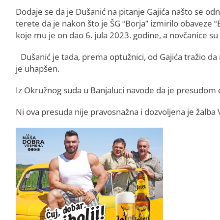
Dodaje se da je Dušanić na pitanje Gajića našto se od
terete da je nakon što je ŠG “Borja” izmirilo obaveze 
koje mu je on dao 6. jula 2023. godine, a novčanice su 
Dušanić je tada, prema optužnici, od Gajića tražio d
je uhapšen.
Iz Okružnog suda u Banjaluci navode da je presudom od
Ni ova presuda nije pravosnažna i dozvoljena je žalb