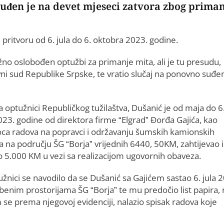
uđen je na devet mjeseci zatvora zbog prima
pritvoru od 6. jula do 6. oktobra 2023. godine.
o oslobođen optužbi za primanje mita, ali je tu presudu,
vni sud Republike Srpske, te vratio slučaj na ponovno suđen
 optužnici Republičkog tužilaštva, Dušanić je od maja do 6
023. godine od direktora firme “Elgrad” Đorđa Gajića, kao
ioca radova na popravci i održavanju šumskih kamionskih
a na području ŠG “Borja” vrijednih 6440, 50KM, zahtijevao i
o 5.000 KM u vezi sa realizacijom ugovornih obaveza.
žnici se navodilo da se Dušanić sa Gajićem sastao 6. jula 
žbenim prostorijama ŠG “Borja” te mu predočio list papira, 
 se prema njegovoj evidenciji, nalazio spisak radova koje