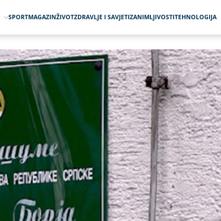
O
SPORT
MAGAZIN
ŽIVOT
ZDRAVLJE I SAVJETI
ZANIMLJIVOSTI
TEHNOLOGIJA