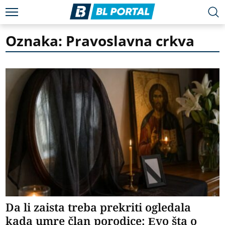
Oznaka: Pravoslavna crkva
Da li zaista treba prekriti ogledala
kada umre član porodice: Evo šta o