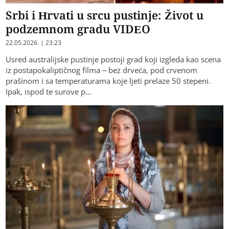
Srbi i Hrvati u srcu pustinje: Život u
podzemnom gradu VIDEO
22.05.2026. | 23:23
Usred australijske pustinje postoji grad koji izgleda kao scena
iz postapokaliptičnog filma – bez drveća, pod crvenom
prašinom i sa temperaturama koje ljeti prelaze 50 stepeni.
Ipak, ispod te surove p…