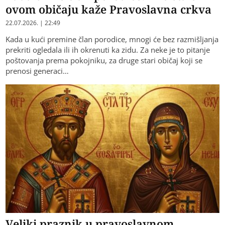
ovom običaju kaže Pravoslavna crkva
22.07.2026. | 22:49
Kada u kući premine član porodice, mnogi će bez razmišljanja
prekriti ogledala ili ih okrenuti ka zidu. Za neke je to pitanje
poštovanja prema pokojniku, za druge stari običaj koji se
prenosi generaci…
Veliki praznik u pravoslavnom