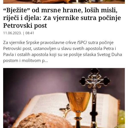
“Bježite” od mrsne hrane, loših misli,
riječi i djela: Za vjernike sutra počinje
Petrovski post
11.06.2023. | 08:41
Za vjernike Srpske pravoslavne crkve /SPC/ sutra počinje
Petrovski post, ustanovljen u slavu svetih apostola Petra i
Pavla i ostalih apostola koji su se poslije silaska Svetog Duha
postom i molitvom p…