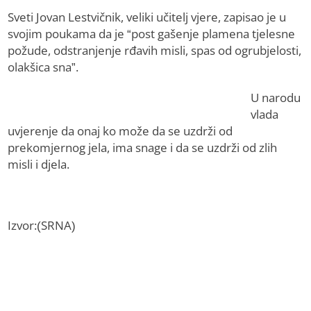
Sveti Јovan Lestvičnik, veliki učitelj vjere, zapisao je u
svojim poukama da je “post gašenje plamena tjelesne
požude, odstranjenje rđavih misli, spas od ogrubjelosti,
olakšica sna”.
U narodu
vlada
uvjerenje da onaj ko može da se uzdrži od
prekomjernog jela, ima snage i da se uzdrži od zlih
misli i djela.
Izvor:(SRNA)