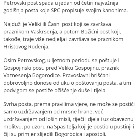
Petrovski post spada u jedan od četiri najvažnija
godišnja posta koje SPC propisuje svojim kanonima.
Najduži je Veliki ili Časni post koji se završava
praznikom Vaskrsenja, a potom Božićni post koji,
takođe, traje više nedjelja i završava se praznikom
Hristovog Rođenja.
Osim Petrovskog, u ljetnom periodu se poštuje i
Gospojinski post, pred Veliku Gospojinu, praznik
Vaznesenja Bogorodice. Pravoslavni hrišćani
dobrovoljno donose odluku o poštovanju posta, a tim
podvigom se postiže očišćenje duše i tijela.
Svrha posta, prema pravilima vjere, ne može se postići
samo uzdržavanjem od mrsne hrane, već i
uzdržavanjem od loših misli, riječi i djela i uz obaveznu
molitvu, po uzoru na Spasitelja koji je postio u pustinji i
čiji su primjer slijedili Bogorodica i apostoli.