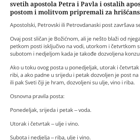
svetih apostola Petra i Pavla i ostalih apo
postom i molitvom pripremali za hrišćans
Apostolski, Petrovski ili Petrovdanaski post završava s
Ovaj post sličan je Božićnom, ali je nešto blaži od nje
petkom posti isključivo na vodi, utorkom i četvrtkom se
subotom i nedjeljom kada je takođe dozvoljena konzuma
Ako u toku ovog posta u ponedjeljak, utorak i četvrtak
ribi, a ako padne u srijedu i petak dozvoljen je post na
ili pak Sveti čiji je hram, dozvoljeni su ulje, vino i riba.
Osnovna pravila posta:
Ponedeljak, srijeda i petak – voda.
Utorak i četvrtak – ulje i vino.
Subota i nedjelja – riba, ulje i vino.