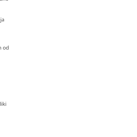
ja
m od
m
iki