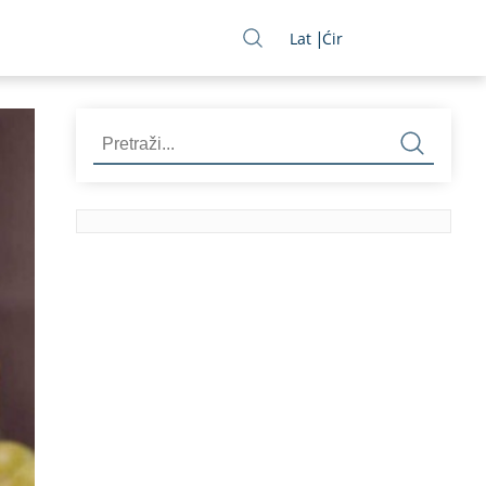
Lat
Ćir