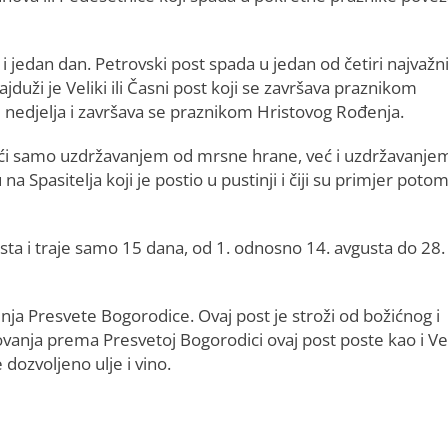
 i jedan dan. Petrovski post spada u jedan od četiri najvažni
duži je Veliki ili Časni post koji se završava praznikom
e nedjelja i završava se praznikom Hristovog Rođenja.
tići samo uzdržavanjem od mrsne hrane, već i uzdržavanje
 na Spasitelja koji je postio u pustinji i čiji su primjer poto
posta i traje samo 15 dana, od 1. odnosno 14. avgusta do 28.
ja Presvete Bogorodice. Ovaj post je stroži od božićnog i
ovanja prema Presvetoj Bogorodici ovaj post poste kao i Vel
 dozvoljeno ulje i vino.