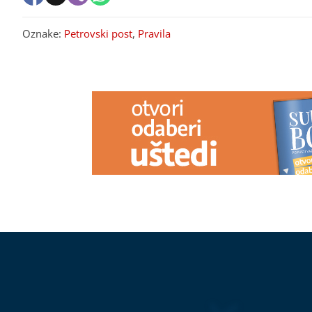
Oznake:
Petrovski post
,
Pravila
PREPORUKA ZA VAS
Otvaraju se vrata moći: Mlad
(FOTO)
"Naša 
Mjesec i pomrčina Sunca u Lavu
pamtimo" Neši
donose val sreće OVIM znakovima
Prebilovci S