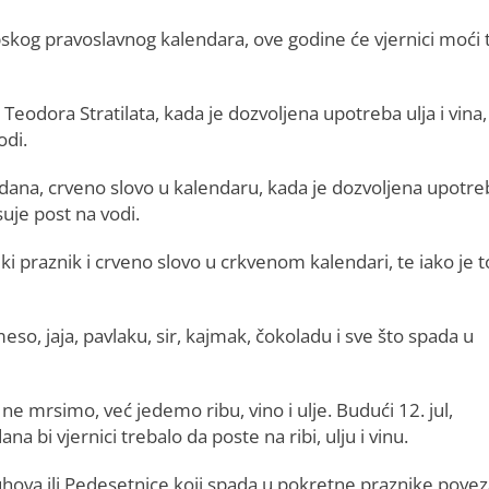
rpskog pravoslavnog kalendara, ove godine će vjernici moći t
Teodora Stratilata, kada je dozvoljena upotreba ulja i vina,
odi.
ovdana, crveno slovo u kalendaru, kada je dozvoljena upotre
suje post na vodi.
iki praznik i crveno slovo u crkvenom kalendari, te iako je 
eso, jaja, pavlaku, sir, kajmak, čokoladu i sve što spada u
ne mrsimo, već jedemo ribu, vino i ulje. Budući 12. jul,
 bi vjernici trebalo da poste na ribi, ulju i vinu.
Duhova ili Pedesetnice koji spada u pokretne praznike pove