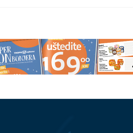
je obaveza da
(FOTO)
Na ovo smo dugo čekali:
ć poručio da su
Poznato koji će datum odsvirati
IMBOL BOLA
KRAJ VELIKIM VRUĆINAMA, a e
šta nas do tada čeka