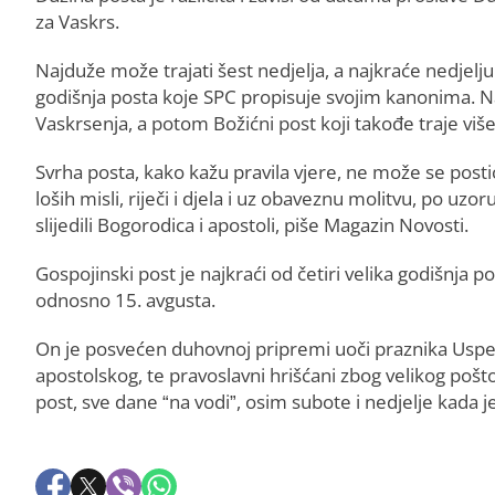
za Vaskrs.
Najduže može trajati šest nedjelja, a najkraće nedjelju
godišnja posta koje SPC propisuje svojim kanonima. Naj
Vaskrsenja, a potom Božićni post koji takođe traje viš
Svrha posta, kako kažu pravila vjere, ne može se pos
loših misli, riječi i djela i uz obaveznu molitvu, po uzoru
slijedili Bogorodica i apostoli, piše Magazin Novosti.
Gospojinski post je najkraći od četiri velika godišnja 
odnosno 15. avgusta.
On je posvećen duhovnoj pripremi uoči praznika Uspen
apostolskog, te pravoslavni hrišćani zbog velikog pošt
post, sve dane “na vodi”, osim subote i nedjelje kada je