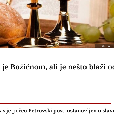
FOTO: ARH
 je Božićnom, ali je nešto blaži o
s je počeo Petrovski post, ustanovljen u slav