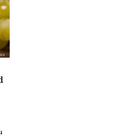
IVA
d
u