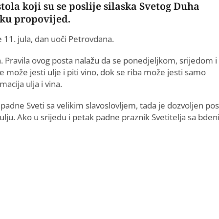
stola koji su se poslije silaska Svetog Duha
ku propovijed.
e 11. jula, dan uoči Petrovdana.
ga. Pravila ovog posta nalažu da se ponedjeljkom, srijedom i
 može jesti ulje i piti vino, dok se riba može jesti samo
cija ulja i vina.
 padne Sveti sa velikim slavoslovljem, tada je dozvoljen pos
 ulju. Ako u srijedu i petak padne praznik Svetitelja sa bde