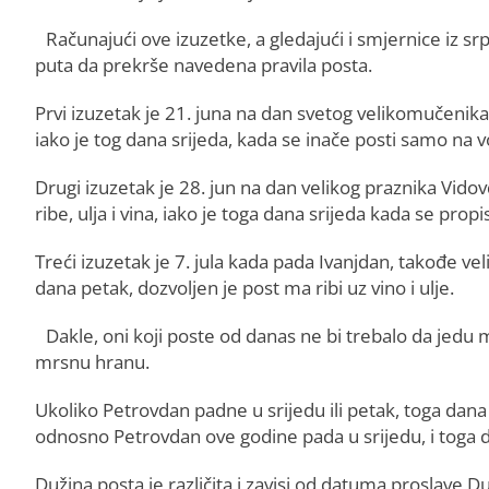
Računajući ove izuzetke, a gledajući i smjernice iz s
puta da prekrše navedena pravila posta.
Prvi izuzetak je 21. juna na dan svetog velikomučenika 
iako je tog dana srijeda, kada se inače posti samo na v
Drugi izuzetak je 28. jun na dan velikog praznika Vid
ribe, ulja i vina, iako je toga dana srijeda kada se propi
Treći izuzetak je 7. jula kada pada Ivanjdan, takođe vel
dana petak, dozvoljen je post ma ribi uz vino i ulje.
Dakle, oni koji poste od danas ne bi trebalo da jedu m
mrsnu hranu.
Ukoliko Petrovdan padne u srijedu ili petak, toga dana 
odnosno Petrovdan ove godine pada u srijedu, i toga dana
Dužina posta je različita i zavisi od datuma proslave 