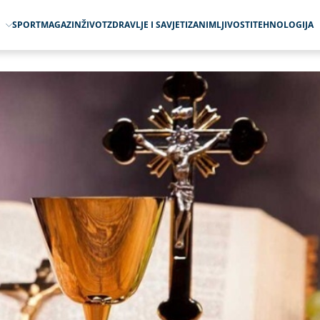
O
SPORT
MAGAZIN
ŽIVOT
ZDRAVLJE I SAVJETI
ZANIMLJIVOSTI
TEHNOLOGIJA