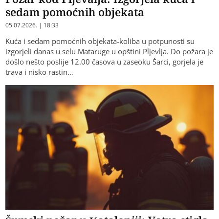
sedam pomoćnih objekata
05.07.2026. | 18:33
Kuća i sedam pomoćnih objekata-koliba u potpunosti su
izgorjeli danas u selu Mataruge u opštini Pljevlja. Do požara je
došlo nešto poslije 12.00 časova u zaseoku Šarci, gorjela je
trava i nisko rastin…