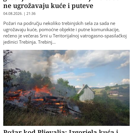
ne ugrožavaju kuće i puteve
04.08.2026. | 21:36
Požari na području nekoliko trebinjskih sela za sada ne
ugrožavaju kuće, pomoćne objekte i putne komunikacije,
rečeno je večeras Srni u Teritorijalnoj vatrogasno-spasilačkoj
jedinici Trebinja. Trebinj…
Požar kod Pljevalja: Izgorjela kuća i