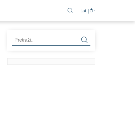
Lat
Ćir