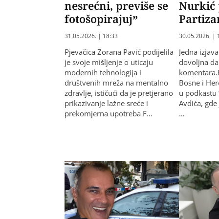
nesrećni, previše se
Nurkić 
fotošopirajuj”
Partiz
31.05.2026. | 18:33
30.05.2026. | 
Pjevačica Zorana Pavić podijelila
Jedna izjava
je svoje mišljenje o uticaju
dovoljna da
modernih tehnologija i
komentara.
društvenih mreža na mentalno
Bosne i Her
zdravlje, ističući da je pretjerano
u podkastu 
prikazivanje lažne sreće i
Avdića, gde
prekomjerna upotreba F…
…