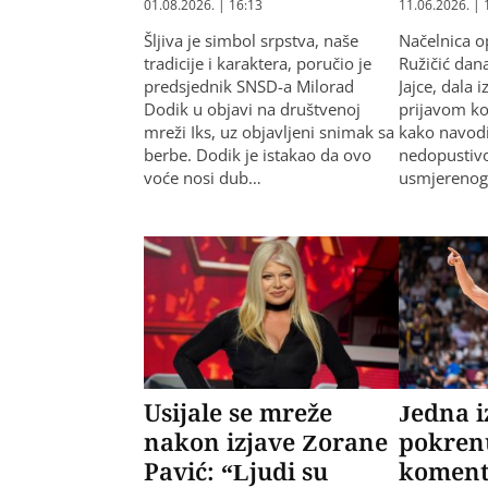
01.08.2026. | 16:13
11.06.2026. | 
Šljiva je simbol srpstva, naše
Načelnica o
tradicije i karaktera, poručio je
Ružičić dan
predsjednik SNSD-a Milorad
Jajce, dala i
Dodik u objavi na društvenoj
prijavom ko
mreži Iks, uz objavljeni snimak sa
kako navodi
berbe. Dodik je istakao da ovo
nedopustiv
voće nosi dub…
usmjereno
Usijale se mreže
Jedna i
nakon izjave Zorane
pokren
Pavić: “Ljudi su
koment