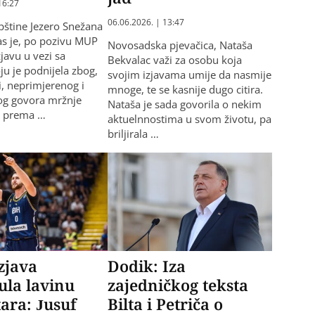
16:27
06.06.2026. | 13:47
pštine Jezero Snežana
as je, po pozivu MUP
Novosadska pjevačica, Nataša
zjavu u vezi sa
Bekvalac važi za osobu koja
ju je podnijela zbog,
svojim izjavama umije da nasmije
, neprimjerenog i
mnoge, te se kasnije dugo citira.
og govora mržnje
Nataša je sada govorila o nekim
g prema …
aktuelnnostima u svom životu, pa
briljirala …
zjava
Dodik: Iza
ula lavinu
zajedničkog teksta
ara: Jusuf
Bilta i Petriča o