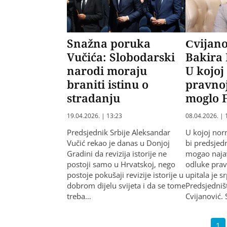
Snažna poruka
Cvijano
Vučića: Slobodarski
Bakira 
narodi moraju
U kojoj
braniti istinu o
pravnoj
stradanju
moglo 
19.04.2026. | 13:23
08.04.2026. | 
Predsjednik Srbije Aleksandar
U kojoj nor
Vučić rekao je danas u Donjoj
bi predsjedn
Gradini da revizija istorije ne
mogao najavl
postoji samo u Hrvatskoj, nego
odluke prav
postoje pokušaji revizije istorije u
upitala je s
dobrom dijelu svijeta i da se tome
Predsjedniš
treba…
Cvijanović.
1