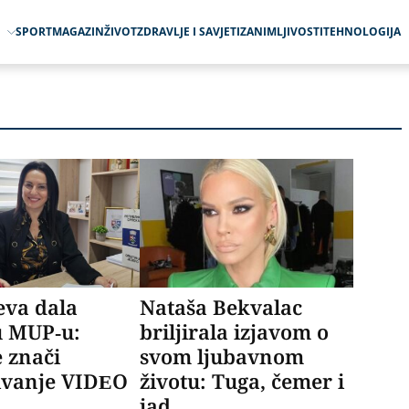
O
SPORT
MAGAZIN
ŽIVOT
ZDRAVLJE I SAVJETI
ZANIMLJIVOSTI
TEHNOLOGIJA
eva dala
Nataša Bekvalac
u MUP-u:
briljirala izjavom o
 znači
svom ljubavnom
ivanje VIDEO
životu: Tuga, čemer i
jad