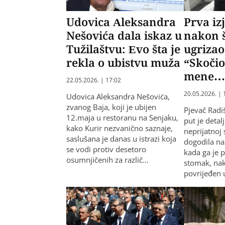
Udovica Aleksandra
Prva iz
Nešovića dala iskaz u
nakon š
Tužilaštvu: Evo šta je
ugrizao
rekla o ubistvu muža
“Skočio
mene…
22.05.2026. | 17:02
20.05.2026. | 
Udovica Aleksandra Nešovića,
zvanog Baja, koji je ubijen
Pjevač Radi
12.maja u restoranu na Senjaku,
put je deta
kako Kurir nezvanično saznaje,
neprijatnoj 
saslušana je danas u istrazi koja
dogodila n
se vodi protiv desetoro
kada ga je 
osumnjičenih za različ…
stomak, nak
povrijeđen 