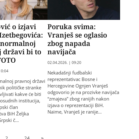
vić o izjavi
Poruka svima:
Izetbegovića:
Vranješ se oglasio
 normalnoj
zbog napada
 državi bi to
navijača
FOTO
02.04.2026. | 09:20
10:04
Nekadašnji fudbalski
reprezentativac Bosne i
malnoj pravnoj državi
Hercegovine Ognjen Vranješ
ik političke stranke
odgovorio je na prozivke navijača
jivati kakve će biti
“zmajeva” zbog ranijih nakon
osudnih institucija,
izjava o reprezentaciji BiH.
rpski član
Naime, Vranješ je ranije…
tva BiH Željka
 Srpski č…
2
…
24
»