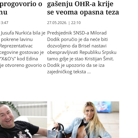
progovorio o
gašenju OHR-a krije
anu
se veoma opasna teza
13:47
27.05.2026. | 22:10
 Jusufa Nurkića bila je
Predsjednik SNSD-a Milorad
 pokrene lavinu
Dodik poručio je da neće biti
Reprezentativac
dozvoljeno da Brisel nastavi
cegovine gostovao je
obespravljivati Republiku Srpsku
“X&O’s” kod Edina
tamo gdje je stao Kristijan Šmit.
 je otvoreno govorio o
Dodik je upozorio da se iza
zajedničkog teksta …