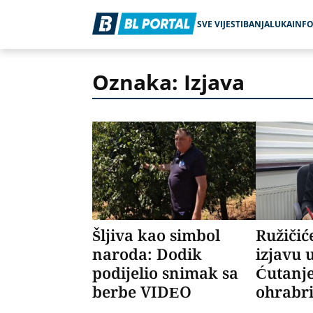
SVE VIJESTI
BANJALUKA
INF
Oznaka: Izjava
Šljiva kao simbol
Ružičić
naroda: Dodik
izjavu 
podijelio snimak sa
Ćutanje
berbe VIDEO
ohrabr