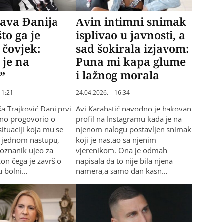
java Đanija
Avin intimni snimak
to ga je
isplivao u javnosti, a
 čovjek:
sad šokirala izjavom:
 je na
Puna mi kapa glume
”
i lažnog morala
11:21
24.04.2026. | 16:34
ša Trajković Đani prvi
Avi Karabatić navodno je hakovan
ljno progovorio o
profil na Instagramu kada je na
situaciji koja mu se
njenom nalogu postavljen snimak
a jednom nastupu,
koji je nastao sa njenim
poznanik ujeo za
vjerenikom. Ona je odmah
on čega je završio
napisala da to nije bila njena
u bolni…
namera,a samo dan kasn…