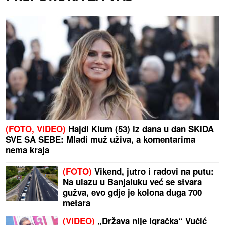
(FOTO, VIDEO)
Hajdi Klum (53) iz dana u dan SKIDA
SVE SA SEBE: Mlađi muž uživa, a komentarima
nema kraja
(FOTO)
Vikend, jutro i radovi na putu:
Na ulazu u Banjaluku već se stvara
gužva, evo gdje je kolona duga 700
metara
(VIDEO)
„Država nije igračka“ Vučić