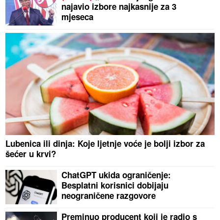
najavio izbore najkasnije za 3
mjeseca
Lubenica ili dinja: Koje ljetnje voće je bolji izbor za
šećer u krvi?
ChatGPT ukida ograničenje:
Besplatni korisnici dobijaju
neograničene razgovore
Preminuo producent koji je radio s