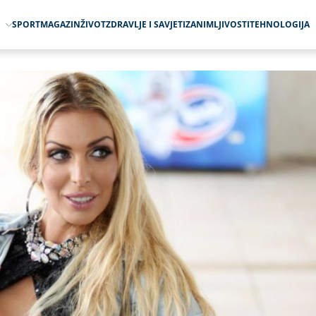
O
SPORT
MAGAZIN
ŽIVOT
ZDRAVLJE I SAVJETI
ZANIMLJIVOSTI
TEHNOLOGIJA