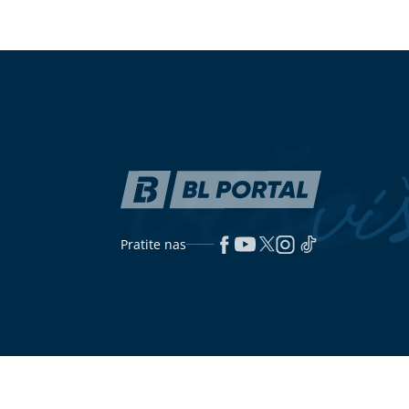
Primijetili ste da vam se pčela
PETI TOPLOT
zadržava oko kuće? To nikako nije
GODINE
Britan
slučajno
alarm, stiže n
(FOTO) BUDIMO HUMANI
Čuva srce: Ev
Djevojčica vodi tešku borbu sa
zdrava brusni
rijetkom bolešću, pozivom na broj
možete donirati 2 KM