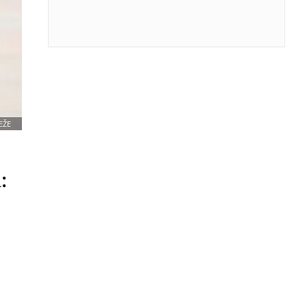
EŽE
: