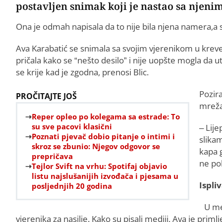
postavljen snimak koji je nastao sa njeni
Ona je odmah napisala da to nije bila njena namera,a
Ava Karabatić se snimala sa svojim vjerenikom u krevetu
pričala kako se “nešto desilo” i nije uopšte mogla da 
se krije kad je zgodna, prenosi Blic.
Pozir
PROČITAJTE JOŠ
mreža
Reper opleo po kolegama sa estrade: To
su sve pacovi klasični
– Lije
Poznati pjevač dobio pitanje o intimi i
slika
skroz se zbunio: Njegov odgovor se
kapa 
prepričava
ne po
Tejlor Svift na vrhu: Spotifaj objavio
listu najslušanijih izvođača i pjesama u
Ispli
posljednjih 20 godina
U me
vjerenika za nasilje. Kako su pisali mediji, Ava je prim