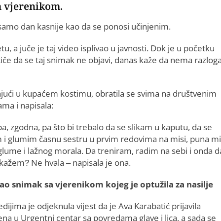
m vjerenikom.
 samo dan kasnije kao da se ponosi učinjenim.
, a juče je taj video isplivao u javnosti. Dok je u početku
utiče da se taj snimak ne objavi, danas kaže da nema razlog
ajući u kupaćem kostimu, obratila se svima na društvenim
ma i napisala:
pa, zgodna, pa što bi trebalo da se slikam u kaputu, da se
m i glumim časnu sestru u prvim redovima na misi, puna mi
glume i lažnog morala. Da treniram, radim na sebi i onda d
kažem? Ne hvala – napisala je ona.
vao snimak sa vjerenikom kojeg je optužila za nasilje
dijima je odjeknula vijest da je Ava Karabatić prijavila
ljena u Urgentni centar sa povredama glave i lica, a sada se