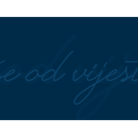
NI TALAS OVE
(FOTO) MIRISI KOJI MAME
ija aktivirala žuti
Specijalitete pod sačem spremal
ovi udar vrućine
37 ekipa iz 4 države, ukus odluči
pobjednika u paklenoj konkurenci
o koliko je zapravo
(VIDEO)
Od stida se sakrila ispo
ca
stola: Voditeljki u programu uži
izletjela VULGARNA RIJEČ, sni
pogledalo 12 miliona ljudi