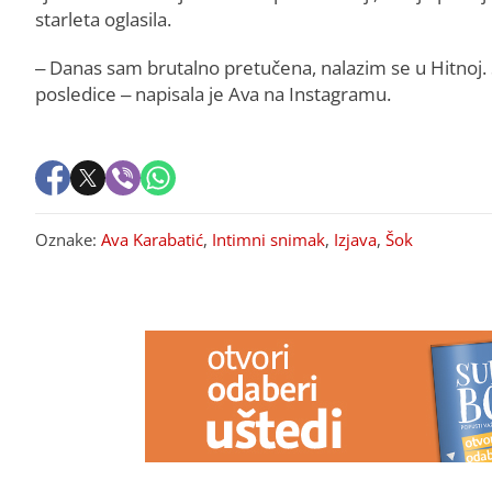
starleta oglasila.
– Danas sam brutalno pretučena, nalazim se u Hitnoj. Sv
posledice – napisala je Ava na Instagramu.
Oznake:
Ava Karabatić
,
Intimni snimak
,
Izjava
,
Šok
PREPORUKA ZA VAS