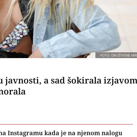
FOTO: DRUŠTVENE MR
 javnosti, a sad šokirala izjavom
morala
 na Instagramu kada je na njenom nalogu