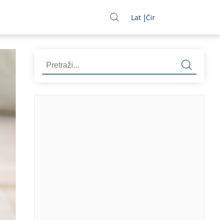
Lat
Ćir