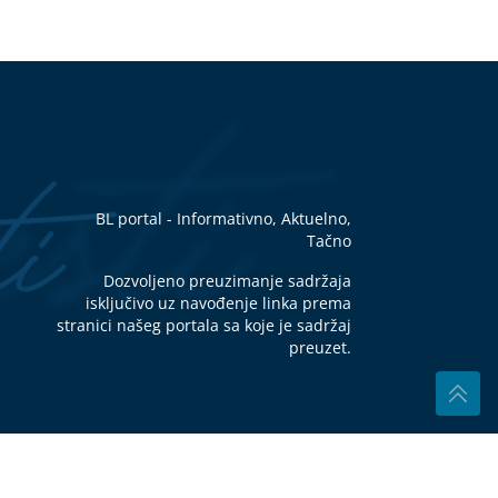
o
o
ji
d
vo
mak