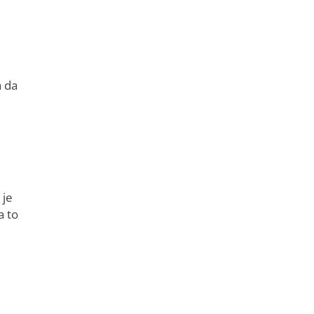
a da
 je
a to