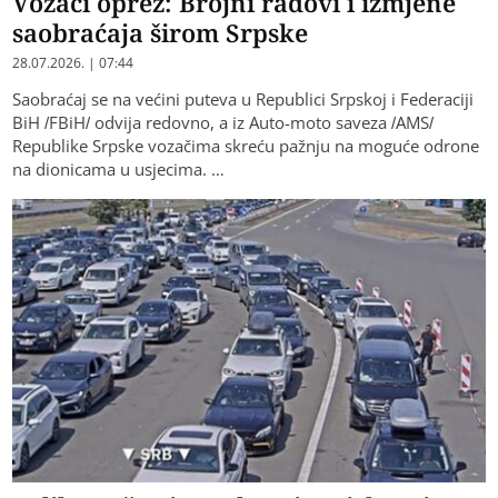
Vozači oprez: Brojni radovi i izmjene
saobraćaja širom Srpske
28.07.2026. | 07:44
Saobraćaj se na većini puteva u Republici Srpskoj i Federaciji
BiH /FBiH/ odvija redovno, a iz Auto-moto saveza /AMS/
Republike Srpske vozačima skreću pažnju na moguće odrone
na dionicama u usjecima. …