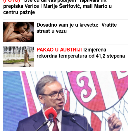
prepiska Verice i Marije Šerifović, mali Mario u
centru pažnje
Dosadno vam je u krevetu: Vratite
strast u vezu
PAKAO U AUSTRIJI
Izmjerena
rekordna temperatura od 41,2 stepena