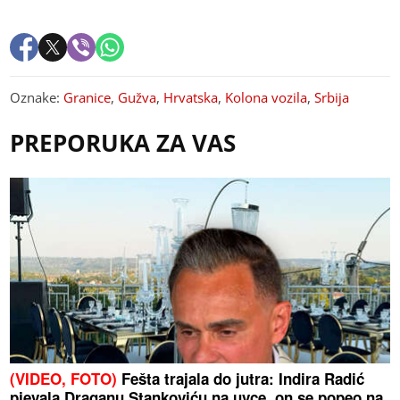
Oznake:
Granice
,
Gužva
,
Hrvatska
,
Kolona vozila
,
Srbija
PREPORUKA ZA VAS
(VIDEO, FOTO)
Fešta trajala do jutra: Indira Radić
pjevala Draganu Stankoviću na uvce, on se popeo na