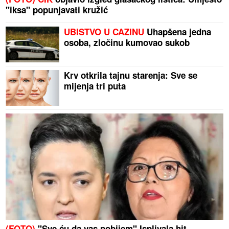
"iksa" popunjavati kružić
UBISTVO U CAZINU
Uhapšena jedna
osoba, zločinu kumovao sukob
Krv otkrila tajnu starenja: Sve se
mijenja tri puta
(FOTO)
"Sve ću da vas pobijem" Isplivala hit