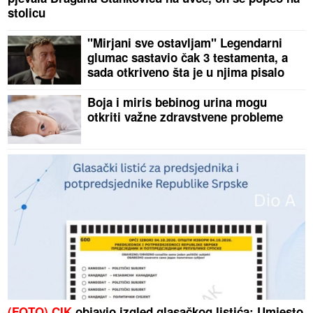
stolicu
"Mirjani sve ostavljam" Legendarni
glumac sastavio čak 3 testamenta, a
sada otkriveno šta je u njima pisalo
Boja i miris bebinog urina mogu
otkriti važne zdravstvene probleme
(FOTO) CIK
objavio izgled glasačkog listića: Umjesto