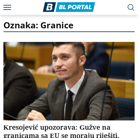
Oznaka: Granice
Kresojević upozorava: Gužve na
granicama sa EU se moraju riješiti,