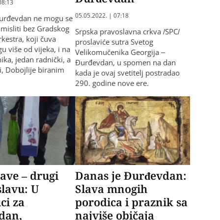
08:13
05.05.2022. | 07:18
Đurđevdan ne mogu se
misliti bez Gradskog
Srpska pravoslavna crkva /SPC/
kestra, koji čuva
proslaviće sutra Svetog
gu više od vijeka, i na
Velikomučenika Georgija –
ika, jedan radnički, a
Đurđevdan, u spomen na dan
i, Dobojlije biranim
kada je ovaj svetitelj postradao
290. godine nove ere.
lave – drugi
Danas je Đurđevdan:
slavu: U
Slava mnogih
ci za
porodica i praznik sa
dan,
najviše običaja