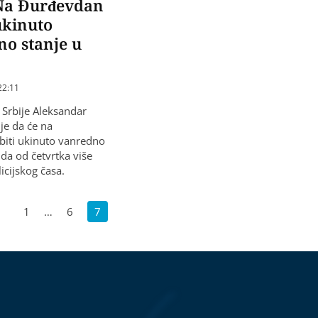
 Na Đurđevdan
 ukinuto
o stanje u
22:11
 Srbije Aleksandar
je da će na
iti ukinuto vanredno
 da od četvrtka više
licijskog časa.
1
…
6
7