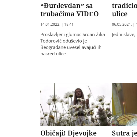
“Đurđevdan” sa
tradici
trubačima VIDEO
ulice
14.01.2022. | 18:41
06.05.2021. | 
Proslavljeni glumac Srđan Žika
Jedni slave,
Todorović oduševio je
Beograđane uveseljavajući ih
nasred ulice.
Običaji! Djevojke
Sutra j