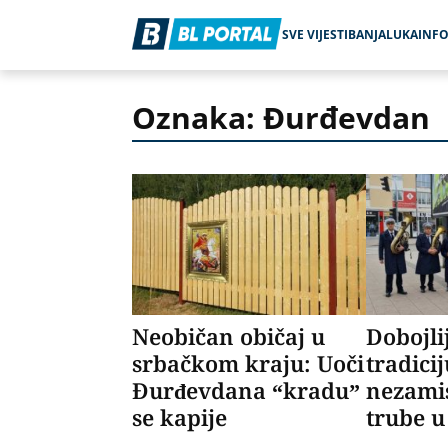
SVE VIJESTI
BANJALUKA
INF
Oznaka: Đurđevdan
Neobičan običaj u
Dobojli
srbačkom kraju: Uoči
tradici
Đurđevdana “kradu”
nezamis
se kapije
trube u