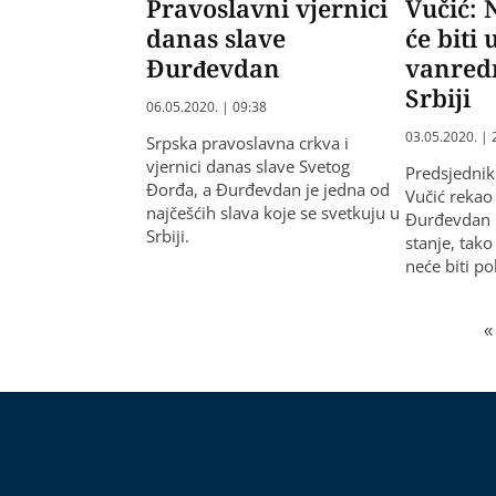
Pravoslavni vjernici
Vučić:
danas slave
će biti
Đurđevdan
vanredn
Srbiji
06.05.2020. | 09:38
03.05.2020. | 
Srpska pravoslavna crkva i
vjernici danas slave Svetog
Predsjednik
Đorđa, a Đurđevdan je jedna od
Vučić rekao 
najčešćih slava koje se svetkuju u
Đurđevdan b
Srbiji.
stanje, tako
neće biti po
«