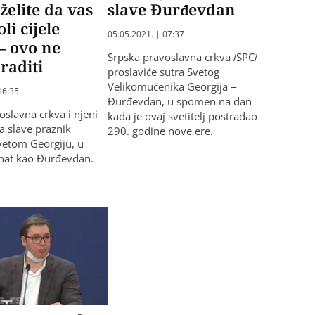
želite da vas
slave Đurđevdan
li cijele
05.05.2021. | 07:37
– ovo ne
Srpska pravoslavna crkva /SPC/
 raditi
proslaviće sutra Svetog
Velikomučenika Georgija –
16:35
Đurđevdan, u spomen na dan
oslavna crkva i njeni
kada je ovaj svetitelj postradao
ra slave praznik
290. godine nove ere.
vetom Georgiju, u
nat kao Đurđevdan.