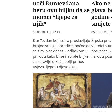
uoči Đurđevdana
Ako ne 
beru ovu biljku da se
glava bo
momci “lijepe za
godine 
njih”
smijete
05.05.2021. | 17:19
05.05.2021. | 
Đurđevdan koji sutra proslavljaju
Srpska prav
brojne srpske porodice, počne da
vjernici sut
se slavi već danas – odlaskom u
posvećen S
prirodu kako bi se nabrale biljke
narodu poz
za zdravlje u kući, bolji prinos
usjeva, ljepotu djevojaka.