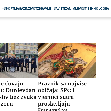
O
SPORT
MAGAZIN
ŽIVOT
ZDRAVLJE I SAVJETI
ZANIMLJIVOSTI
TEHNOLOGIJA
je čuvaju
Praznik sa najviše
ju: Đurđevdan
običaja: SPC i
liv bez zvuka
vjernici sutra
 zoru
proslavljaju
Đurđevdan