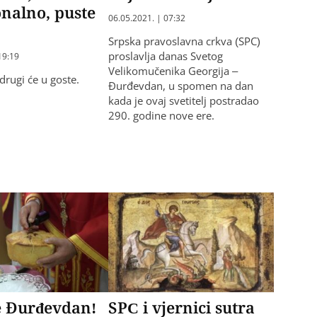
onalno, puste
06.05.2021. | 07:32
Srpska pravoslavna crkva (SPC)
proslavlja danas Svetog
19:19
Velikomučenika Georgija –
 drugi će u goste.
Đurđevdan, u spomen na dan
kada je ovaj svetitelj postradao
290. godine nove ere.
e Đurđevdan!
SPC i vjernici sutra