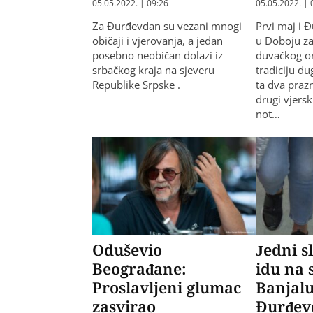
05.05.2022. | 09:26
05.05.2022. | 
Za Đurđevdan su vezani mnogi
Prvi maj i 
običaji i vjerovanja, a jedan
u Doboju za
posebno neobičan dolazi iz
duvačkog or
srbačkog kraja na sjeveru
tradiciju du
Republike Srpske .
ta dva prazn
drugi vjersk
not…
Oduševio
Jedni s
Beograđane:
idu na 
Proslavljeni glumac
Banjalu
zasvirao
Đurđev