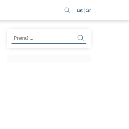
Lat
Ćir