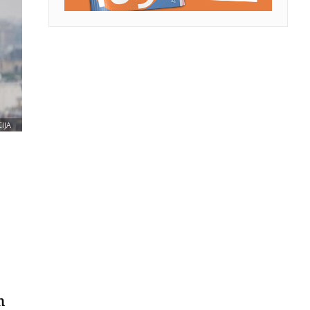
IJA
m