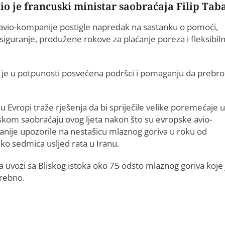
o je francuski ministar saobraćaja Filip Tab
i avio-kompanije postigle napredak na sastanku o pomoći,
osiguranje, produžene rokove za plaćanje poreza i fleksibil
a je u potpunosti posvećena podršci i pomaganju da prebr
u Evropi traže rješenja da bi spriječile velike poremećaje u
skom saobraćaju ovog ljeta nakon što su evropske avio-
nije upozorile na nestašicu mlaznog goriva u roku od
ko sedmica usljed rata u Iranu.
 uvozi sa Bliskog istoka oko 75 odsto mlaznog goriva koje 
trebno.