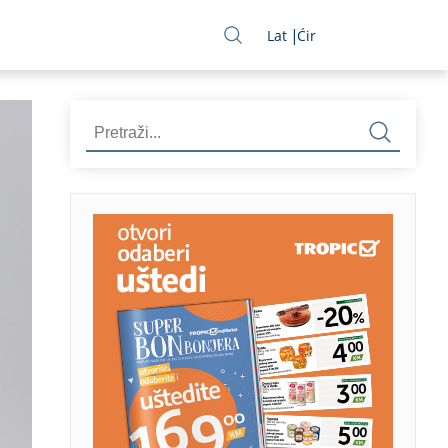
Lat
Ćir