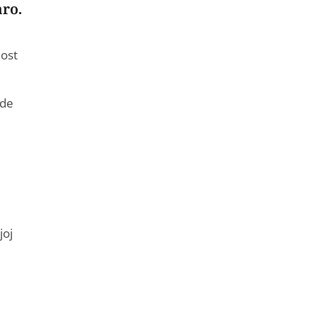
aro.
nost
ode
joj