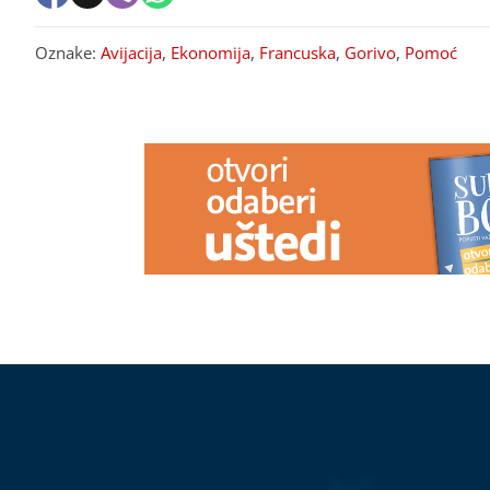
Oznake:
Avijacija
,
Ekonomija
,
Francuska
,
Gorivo
,
Pomoć
PREPORUKA ZA VAS
(FOTO) PROBIJANJE SPRATNOSTI
VRUĆINA MIJ
U ROSULJAMA
Ko i zašto
LIJEKOVA
Ova
dozvoljava zgrade od 7 spratova,
posebno opre
MJEŠTANI U NEVJERICI