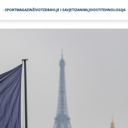
O
SPORT
MAGAZIN
ŽIVOT
ZDRAVLJE I SAVJETI
ZANIMLJIVOSTI
TEHNOLOGIJA