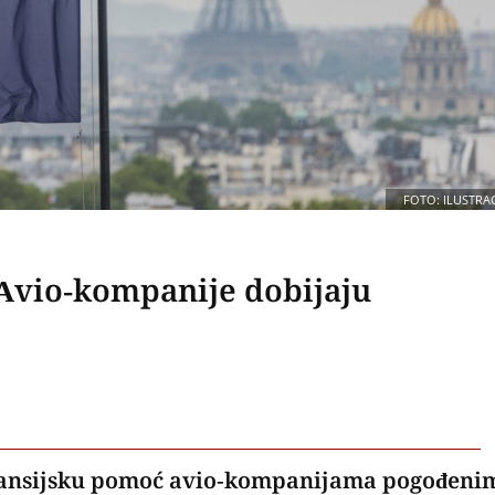
FOTO: ILUSTRAC
 Avio-kompanije dobijaju
inansijsku pomoć avio-kompanijama pogođeni