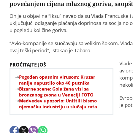
povećanjem cijena mlaznog goriva, saopšti
On je u objavi na “Iksu” naveo da su Vlada Francuske 
uključujući odlaganje plaćanja doprinosa za socijalno 
u pogledu količine goriva.
“Avio-kompanije se suočavaju sa velikim šokom. Vlad
ovaj teški period”, istakao je Tabaro.
Vlade 
PROČITAJTE JOŠ
avion
Pogođen opasnim virusom: Kruzer
kompa
ranije napustilo oko 40 putnika
nekoli
Bizarne scene: Gola žena visi sa
bronzanog zvona u Veneciji FOTO
Evropa
Medvedev upozorio: Uništili bismo
je po
njemačku industriju u slučaju rata