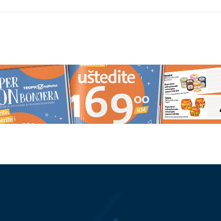
ENJA DEJSTVO
STRAVIČNA NESREĆA
Kamion
 grupa ljudi mora biti
pokosio čovjeka, on ostao
zna
zaglavljen ispod kabine