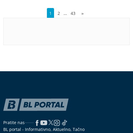
…
1
2
43
»
Pratite nas
BL portal - Informativno, Aktuelno, Tačno