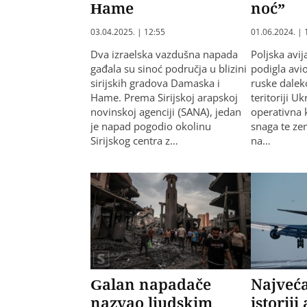
Hame
noć”
03.04.2025. | 12:55
01.06.2024. | 
Dva izraelska vazdušna napada
Poljska avij
gađala su sinoć područja u blizini
podigla avi
sirijskih gradova Damaska i
ruske dalek
Hame. Prema Sirijskoj arapskoj
teritoriji Uk
novinskoj agenciji (SANA), jedan
operativna
je napad pogodio okolinu
snaga te zem
Sirijskog centra z…
na…
Galan napadače
Najveća
nazvao ljudskim
istoriji