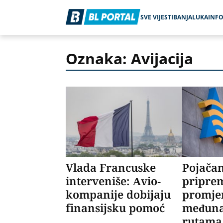
SVE VIJESTI
BANJALUKA
INF
Oznaka: Avijacija
Vlada Francuske
Pojačan
interveniše: Avio-
pripre
kompanije dobijaju
promje
finansijsku pomoć
međuna
rutama