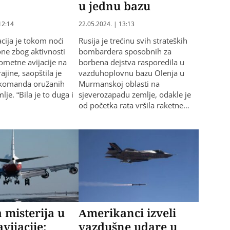
u jednu bazu
12:14
22.05.2024. | 13:13
acija je tokom noći
Rusija je trećinu svih strateških
one zbog aktivnosti
bombardera sposobnih za
ometne avijacije na
borbena dejstva rasporedila u
rajine, saopštila je
vazduhoplovnu bazu Olenja u
 komanda oružanih
Murmanskoj oblasti na
lje. “Bila je to duga i
sjeverozapadu zemlje, odakle je
od početka rata vršila raketne…
 misterija u
Amerikanci izveli
 avijacije:
vazdušne udare u