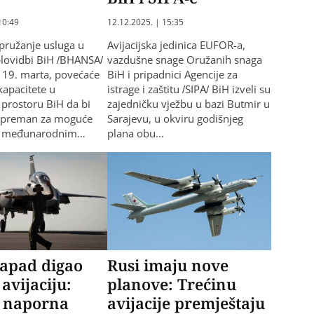
10:49
12.12.2025. | 15:35
 pružanje usluga u
Avijacijska jedinica EUFOR-a,
lovidbi BiH /BHANSA/
vazdušne snage Oružanih snaga
, 19. marta, povećaće
BiH i pripadnici Agencije za
kapacitete u
istrage i zaštitu /SIPA/ BiH izveli su
prostoru BiH da bi
zajedničku vježbu u bazi Butmir u
 spreman za moguće
Sarajevu, u okviru godišnjeg
u međunarodnim…
plana obu…
napad digao
Rusi imaju nove
 avijaciju:
planove: Trećinu
i naporna
avijacije premještaju