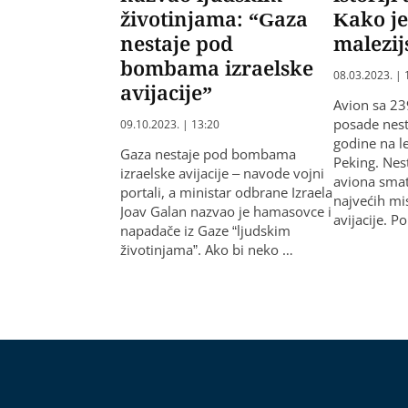
životinjama: “Gaza
Kako je
nestaje pod
malezij
bombama izraelske
08.03.2023. | 
avijacije”
Avion sa 23
posade nest
09.10.2023. | 13:20
godine na l
Gaza nestaje pod bombama
Peking. Ne
izraelske avijacije – navode vojni
aviona sma
portali, a ministar odbrane Izraela
najvećih mist
Joav Galan nazvao je hamasovce i
avijacije. P
napadače iz Gaze “ljudskim
životinjama”. Ako bi neko …