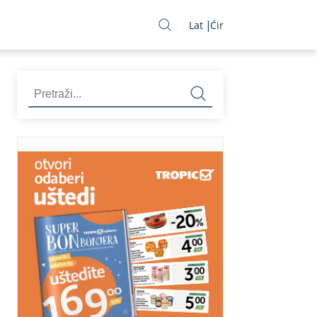
Lat
Ćir