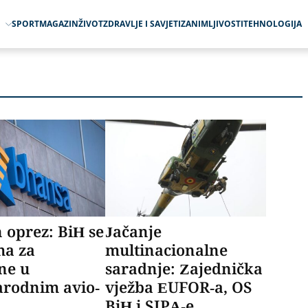
O
SPORT
MAGAZIN
ŽIVOT
ZDRAVLJE I SAVJETI
ZANIMLJIVOSTI
TEHNOLOGIJA
 oprez: BiH se
Jačanje
ma za
multinacionalne
ne u
saradnje: Zajednička
rodnim avio-
vježba EUFOR-a, OS
BiH i SIPA-e