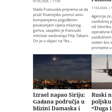
07.05.2026. | 11:05
17.03.2026. | 
Vlada Francuske priprema se da
pruži finansijsku pomoć avio-
Agencija za
kompanijama pogođenim
vazdušnoj p
povećanjem cijena mlaznog
od četvrtka
goriva, saopštio je francuski
operativne 
ministar saobraćaja Filip Tabaro.
vazdušnom 
On je u objavi na “Iks…
sistem bio
promjene 
Izrael napao Siriju:
Ruski 
Gađana područja u
poljsku
blizini Damaska i
“Duga 