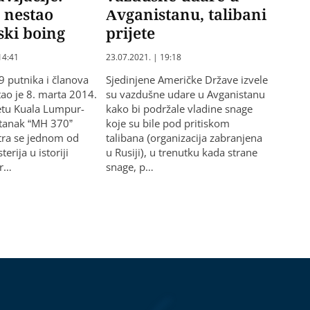
 nestao
Avganistanu, talibani
ski boing
prijete
14:41
23.07.2021. | 19:18
9 putnika i članova
Sjedinjene Američke Države izvele
ao je 8. marta 2014.
su vazdušne udare u Avganistanu
etu Kuala Lumpur-
kako bi podržale vladine snage
stanak “MH 370”
koje su bile pod pritiskom
tra se jednom od
talibana (organizacija zabranjena
erija u istoriji
u Rusiji), u trenutku kada strane
or…
snage, p…