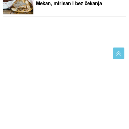
Mekan, mirisan i bez čekanja
Porodila se pjevačica "Zvezda Granda": Na svijet
DONIJELA SINA, roditelji dali ime sa moćnim
značenjem
Treba da sadrži 3 namirnice: Šta je
ZDRAV DORUČAK prema doktorima
sa Harvarda