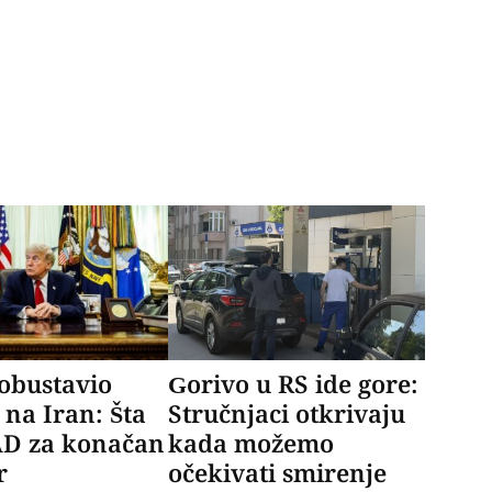
obustavio
Gorivo u RS ide gore:
na Iran: Šta
Stručnjaci otkrivaju
AD za konačan
kada možemo
r
očekivati smirenje