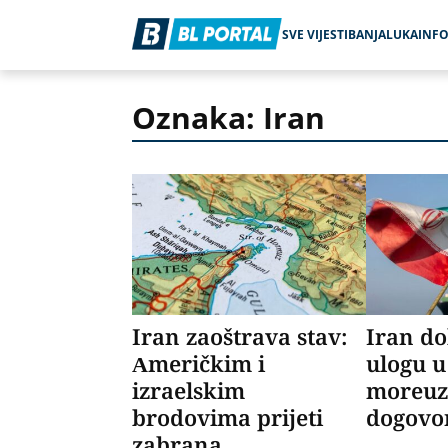
SVE VIJESTI
BANJALUKA
INF
Oznaka: Iran
Iran zaoštrava stav:
Iran do
Američkim i
ulogu 
izraelskim
moreuz
brodovima prijeti
dogovo
zabrana