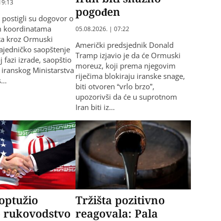
19:13
pogođen
 postigli su dogovor o
m koordinatama
05.08.2026. | 07:22
ta kroz Ormuski
Američki predsjednik Donald
ajedničko saopštenje
Tramp izjavio je da će Ormuski
j fazi izrade, saopštio
moreuz, koji prema njegovim
l iranskog Ministarstva
riječima blokiraju iranske snage,
s…
biti otvoren “vrlo brzo”,
upozorivši da će u suprotnom
Iran biti iz…
optužio
Tržišta pozitivno
o rukovodstvo
reagovala: Pala