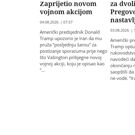
Zaprijetio novom
za dvol
vojnom akcijom
Pregovo
nastavl
04.08.2026. | 07:37
03.08.2026. | 
Američki predsjednik Donald
Tramp upozorio je Iran da mu
Američki pr
pruža “posljednju šansu” za
Tramp optuž
postizanje sporazuma prije nego
rukovodstvo
što Vašington pribjegne novoj
navodeći da 
vojnoj akciji, koju je opisao kao
okončanju r
“…
saopštili da
ne vode. “I