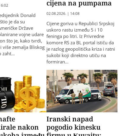
cijena na pumpama
16:02
02.08.2026. | 14:08
edsjednik Donald
tio je da su
Cijene goriva u Republici Srpskoj
Američke Države
uskoro rastu između 5 i 10
planirane vojne udare
feninga po litri. Iz Privredne
on što je, kako tvrdi,
komore RS za BL portal ističu da
i više zemalja Bliskog
je razlog geopolitička kriza i ratni
ao zaht…
sukobi koji direktno utiču na
formiran…
nafte
Iranski napad
dirale nakon
pogodio kinesku
sukoba između
firmu u Kuvajtu: