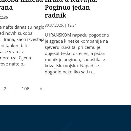
rana
Poginuo jedan
radnik
22:36
30.07.2026. | 12:34
ve nafte danas su naglo
jed novih sukoba
U IRANSKOM napadu pogođena
 Irana, kao i izveštaja
je zgrada kineske kompanije na
ni tankeri bili
sjeveru Kuvajta, pri čemu je
 se vrate iz
objekat teško oštećen, a jedan
oreuza. Cijena
radnik je poginuo, saopštila je
rove nafte p…
kuvajtska vojska. Napad se
dogodio nekoliko sati n…
2
…
108
»