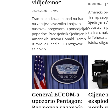
vidjećemo”
02.08.2026. | 
03.08.2026. | 07:50
Američki pr
Tramp saopš
Tramp je otkazao napad na Iran
Sjedinjene 
na zahtjev saveznika i najavio
obustavile 
nastavak pregovora u ponedjeljak
na Iran, nak
popodne. Predsjednik Sjedinjenih
iz Teherana 
Američkih Država Donald Tramp
istoka stig
izjavio je u nedjelju u razgovoru
sa novin…
General EUCOM-a
Cijene 
upozorio Pentagon:
eksplo
Bez novog razarača
novih 