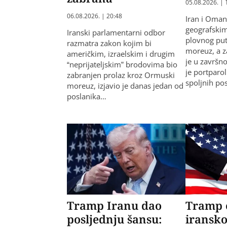
05.08.2026. | 
06.08.2026. | 20:48
Iran i Oman
geografski
Iranski parlamentarni odbor
plovnog pu
razmatra zakon kojim bi
moreuz, a z
američkim, izraelskim i drugim
je u završno
“neprijateljskim” brodovima bio
je portparo
zabranjen prolaz kroz Ormuski
spoljnih po
moreuz, izjavio je danas jedan od
poslanika…
Tramp Iranu dao
Tramp 
posljednju šansu:
iransk