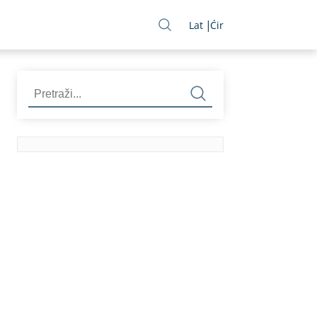
Lat
Ćir