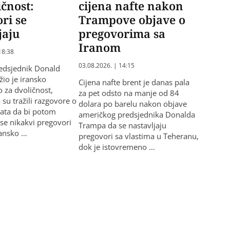
ičnost:
cijena nafte nakon
ri se
Trampove objave o
jaju
pregovorima sa
Iranom
18:38
03.08.2026. | 14:15
edsjednik Donald
io je iransko
Cijena nafte brent je danas pala
 za dvoličnost,
za pet odsto na manje od 84
su tražili razgovore o
dolara po barelu nakon objave
ata da bi potom
američkog predsjednika Donalda
 se nikakvi pregovori
Trampa da se nastavljaju
ransko …
pregovori sa vlastima u Teheranu,
dok je istovremeno …