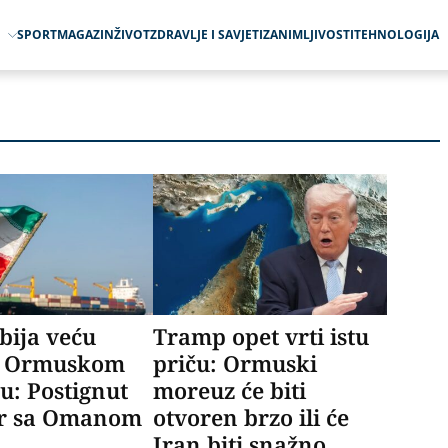
O
SPORT
MAGAZIN
ŽIVOT
ZDRAVLJE I SAVJETI
ZANIMLJIVOSTI
TEHNOLOGIJA
bija veću
Tramp opet vrti istu
u Ormuskom
priču: Ormuski
u: Postignut
moreuz će biti
r sa Omanom
otvoren brzo ili će
Iran biti snažno