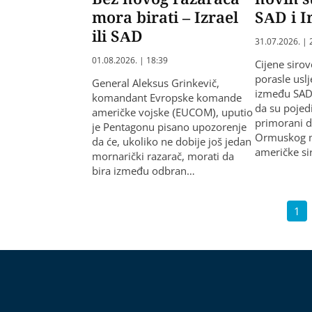
mora birati – Izrael
SAD i I
ili SAD
31.07.2026. | 
01.08.2026. | 18:39
Cijene siro
porasle usl
General Aleksus Grinkevič,
između SAD i
komandant Evropske komande
da su pojedi
američke vojske (EUCOM), uputio
primorani da
je Pentagonu pisano upozorenje
Ormuskog m
da će, ukoliko ne dobije još jedan
američke si
mornarički razarač, morati da
bira između odbran…
1