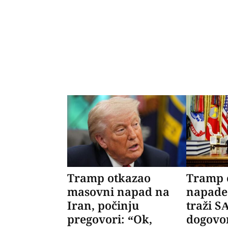
Tramp otkazao
Tramp 
masovni napad na
napade 
Iran, počinju
traži S
pregovori: “Ok,
dogovo