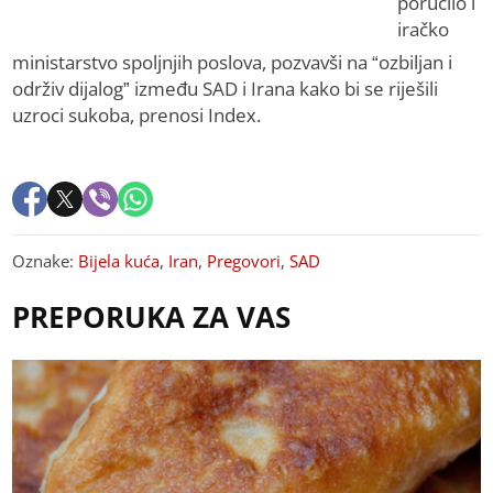
poručilo i
iračko
ministarstvo spoljnjih poslova, pozvavši na “ozbiljan i
održiv dijalog” između SAD i Irana kako bi se riješili
uzroci sukoba, prenosi Index.
Oznake:
Bijela kuća
,
Iran
,
Pregovori
,
SAD
PREPORUKA ZA VAS