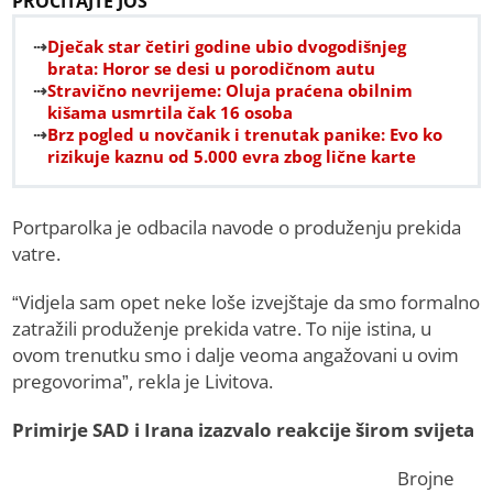
PROČITAJTE JOŠ
Dječak star četiri godine ubio dvogodišnjeg
brata: Horor se desi u porodičnom autu
Stravično nevrijeme: Oluja praćena obilnim
kišama usmrtila čak 16 osoba
Brz pogled u novčanik i trenutak panike: Evo ko
rizikuje kaznu od 5.000 evra zbog lične karte
Portparolka je odbacila navode o produženju prekida
vatre.
“Vidjela sam opet neke loše izvejštaje da smo formalno
zatražili produženje prekida vatre. To nije istina, u
ovom trenutku smo i dalje veoma angažovani u ovim
pregovorima”, rekla je Livitova.
Primirje SAD i Irana izazvalo reakcije širom svijeta
Brojne