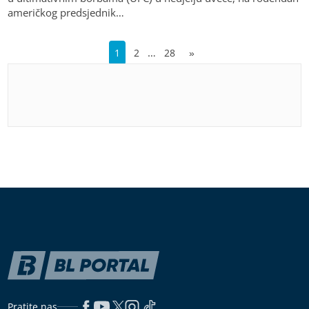
američkog predsjednik…
…
1
2
28
»
Pratite nas