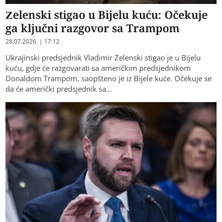
Zelenski stigao u Bijelu kuću: Očekuje
ga ključni razgovor sa Trampom
28.07.2026. | 17:12
Ukrajinski predsjednik Vladimir Zelenski stigao je u Bijelu
kuću, gdje će razgovarati sa američkim predsjednikom
Donaldom Trampom, saopšteno je iz Bijele kuće. Očekuje se
da će američki predsjednik sa…