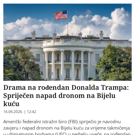
Drama na rođendan Donalda Trampa:
Spriječen napad dronom na Bijelu
kuću
16.06.2026. | 12:42
Američki federalni istražni biro (FBI) spriječio je navodnu
zavjeru i napad dronom na Bijelu kuću za vrijeme takmičenja
u ultimativnim borbama (UFC) u nedjelju uveče, na rođendan