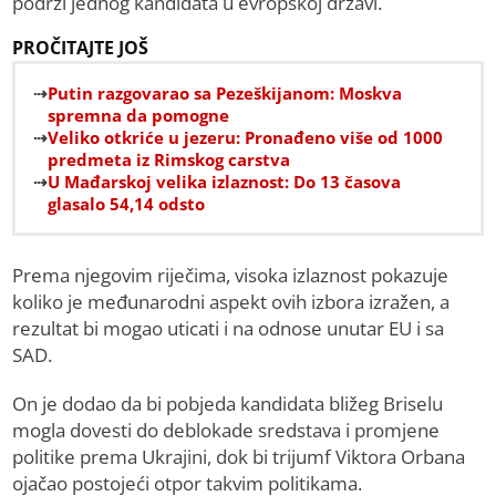
podrži jednog kandidata u evropskoj državi.
PROČITAJTE JOŠ
Putin razgovarao sa Pezeškijanom: Moskva
spremna da pomogne
Veliko otkriće u jezeru: Pronađeno više od 1000
predmeta iz Rimskog carstva
U Mađarskoj velika izlaznost: Do 13 časova
glasalo 54,14 odsto
Prema njegovim riječima, visoka izlaznost pokazuje
koliko je međunarodni aspekt ovih izbora izražen, a
rezultat bi mogao uticati i na odnose unutar EU i sa
SAD.
On je dodao da bi pobjeda kandidata bližeg Briselu
mogla dovesti do deblokade sredstava i promjene
politike prema Ukrajini, dok bi trijumf Viktora Orbana
ojačao postojeći otpor takvim politikama.