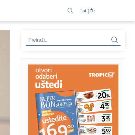
Lat
Ćir