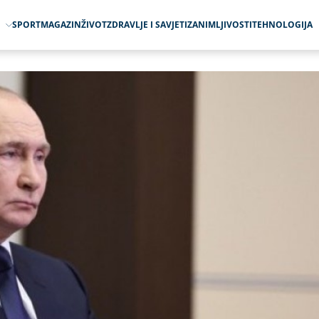
O
SPORT
MAGAZIN
ŽIVOT
ZDRAVLJE I SAVJETI
ZANIMLJIVOSTI
TEHNOLOGIJA