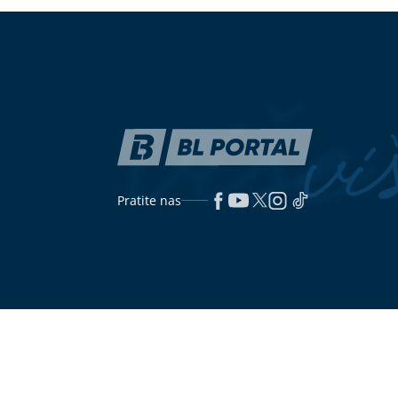
simbolizuju oči na ikoni
trovanje hra
Izbjegavajte ih pred spavanje: Ove 3
"Vidi sve, ne 
namirnice MOGU OPTERETITI
Nikolić se po
ŽELUDAC tokom noći
prijetnji supr
pa poručila s