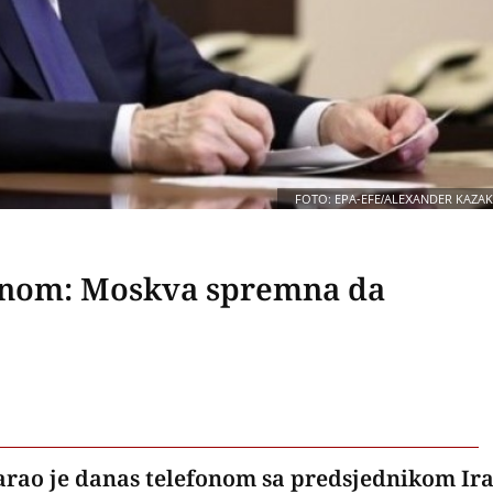
FOTO: EPA-EFE/ALEXANDER KAZA
janom: Moskva spremna da
arao je danas telefonom sa predsjednikom Ir