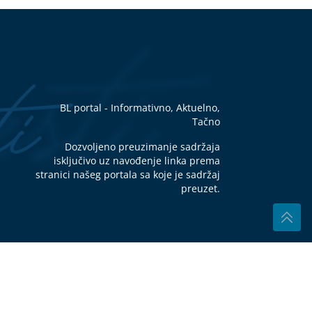
no i
SAD