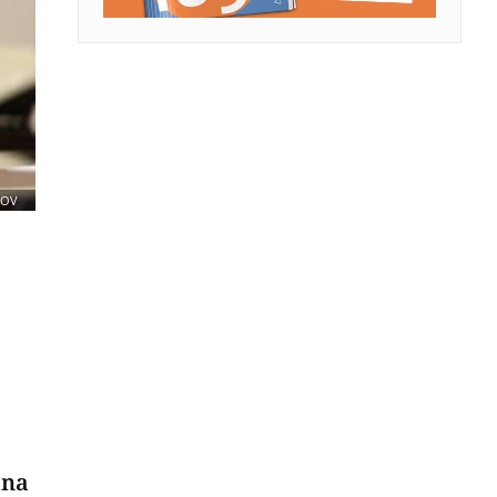
KOV
ana