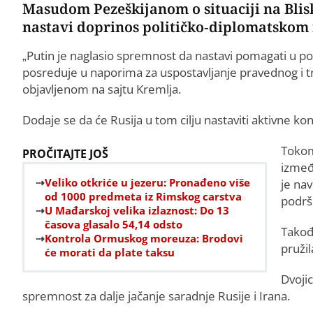
Masudom Pezeškijanom o situaciji na Bli
nastavi doprinos političko-diplomatskom r
„Putin je naglasio spremnost da nastavi pomagati u po
posreduje u naporima za uspostavljanje pravednog i tr
objavljenom na sajtu Kremlja.
Dodaje se da će Rusija u tom cilju nastaviti aktivne k
Tokom
PROČITAJTE JOŠ
između
Veliko otkriće u jezeru: Pronađeno više
je na
od 1000 predmeta iz Rimskog carstva
podršc
U Mađarskoj velika izlaznost: Do 13
časova glasalo 54,14 odsto
Takođ
Kontrola Ormuskog moreuza: Brodovi
pruži
će morati da plate taksu
Dvojic
spremnost za dalje jačanje saradnje Rusije i Irana.