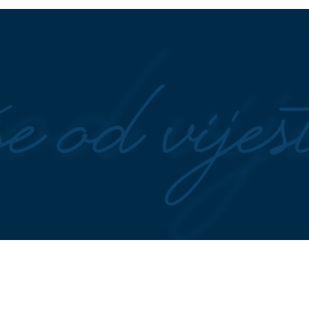
nom tokom odmora
uputilo apel: Zbog suše racional
odgovorno koristiti vodu
govori ništa" Ana
OGROMAN ZAOKRET
Njemački
novo oglasila nakon
energetski gigant diže ruke od 
uzi Slobe Radanovića,
amo jedno