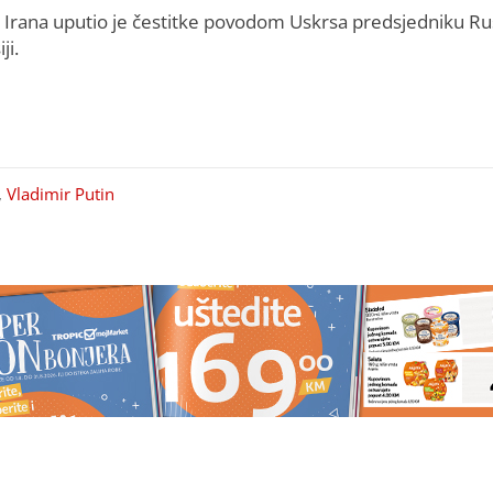
 Irana uputio je čestitke povodom Uskrsa predsjedniku Ru
ji.
,
Vladimir Putin
osnainfo o ljetnim
Ministarstvo poljoprivrede,
kcijama: Kako izbjeći
šumarstva i vodoprivrede RS