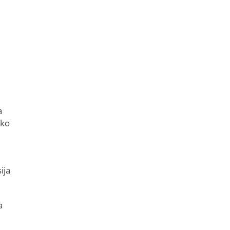
a
ako
ija
a