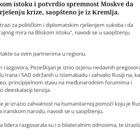
skom istoku i potvrdio spremnost Moskve da
ješenju krize, saopšteno je iz Kremlja.
trazi za političkim i diplomatskim rješenjem sukoba i da
ajnog mira na Bliskom istoku“, navodi se u saopštenju
ontakte sa svim partnerima u regionu.
 razgovora, Pezeškijan je iznio ocjenu nedavnih pregovor
 Irana i SAD održanih u Islamabadu i zahvalio Rusiji na, k
veo, principijelnom stavu na međunarodnim forumima i
i deeskalaciji tenzija.
e je izrazio zahvalnost na humanitarnoj pomoći koju je Rus
la iranskom narodu, navodi se u saopštenju.
a lidera razgovarala su i o bilateralnim odnosima, te izrazil