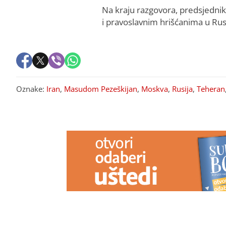
Na kraju razgovora, predsjednik
i pravoslavnim hrišćanima u Rusi
Oznake:
Iran
,
Masudom Pezeškijan
,
Moskva
,
Rusija
,
Teheran
PREPORUKA ZA VAS
Trnova Petka nije isto što i Sveta
Dr. Hurić za B
Petka: Evo kako ih razlikovati i šta
crijevnim infe