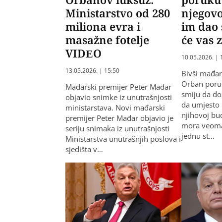
Ministarstvo od 280
njegov
miliona evra i
im dao 
masažne fotelje
će vas z
VIDEO
10.05.2026. | 
13.05.2026. | 15:50
Bivši mađar
Orban poruč
Mađarski premijer Peter Mađar
smiju da do
objavio snimke iz unutrašnjosti
da umjesto 
ministarstava. Novi mađarski
njihovoj bu
premijer Peter Mađar objavio je
mora veoma
seriju snimaka iz unutrašnjosti
jednu st…
Ministarstva unutrašnjih poslova i
sjedišta v…