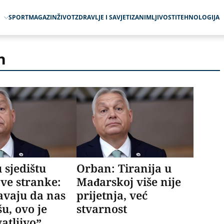
O
SPORT
MAGAZIN
ŽIVOT
ZDRAVLJE I SAVJETI
ZANIMLJIVOSTI
TEHNOLOGIJA
n
u sjedištu
Orban: Tiranija u
ve stranke:
Mađarskoj više nije
avaju da nas
prijetnja, već
šu, ovo je
stvarnost
atljivo”