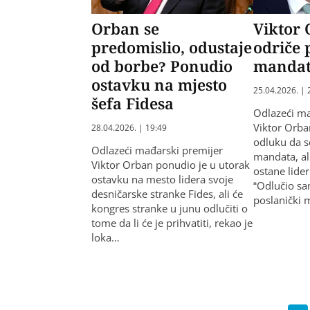
Orban se
Viktor 
predomislio, odustaje
odriče 
od borbe? Ponudio
manda
ostavku na mjesto
25.04.2026. | 
šefa Fidesa
Odlazeći ma
Viktor Orba
28.04.2026. | 19:49
odluku da s
Odlazeći mađarski premijer
mandata, al
Viktor Orban ponudio je u utorak
ostane lider
ostavku na mesto lidera svoje
“Odlučio sa
desničarske stranke Fides, ali će
poslanički 
kongres stranke u junu odlučiti o
tome da li će je prihvatiti, rekao je
loka…