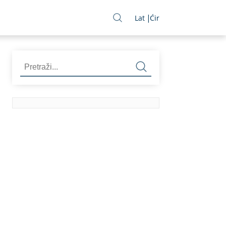
Lat
Ćir