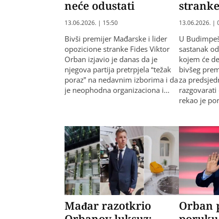
neće odustati
strank
13.06.2026. | 15:50
13.06.2026. | 
Bivši premijer Mađarske i lider
U Budimpešt
opozicione stranke Fides Viktor
sastanak od
Orban izjavio je danas da je
kojem će de
njegova partija pretrpjela “težak
bivšeg prem
poraz” na nedavnim izborima i da
za predsjed
je neophodna organizaciona i…
razgovarati 
rekao je po
Mađar razotkrio
Orban 
Orbanov luksuz:
poruku