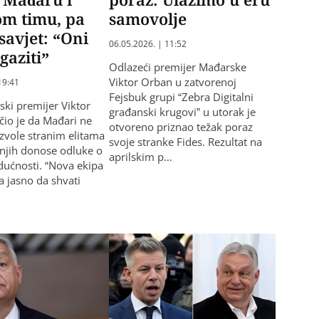
om timu, pa
samovolje
savjet: “Oni
06.05.2026. | 11:52
gaziti”
Odlazeći premijer Mađarske
Viktor Orban u zatvorenoj
19:41
Fejsbuk grupi “Zebra Digitalni
ski premijer Viktor
građanski krugovi” u utorak je
io je da Mađari ne
otvoreno priznao težak poraz
zvole stranim elitama
svoje stranke Fides. Rezultat na
njih donose odluke o
aprilskim p…
dućnosti. “Nova ekipa
 jasno da shvati