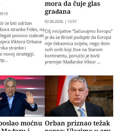
e
mora da čuje glas
građana
09:10
02.06.2026. | 13:57
i će biti održan
bora stranke Fides, na
Cilj inicijative “Sačuvajmo Evropu”
legati ponovo izabrati
je da se Brisel podsjeti da Evropa
ijera Viktora Orbana
nije čekaonica svijeta, nego dom
nika stranke i
svih onih koji žive na Starom
o novoj strategiji,
kontinentu, poručio je bivši
rtp…
premijer Mađarske Viktor …
poslao moćnu
Orban priznao težak
 Mađaru i
poraz: Ulazimo u eru