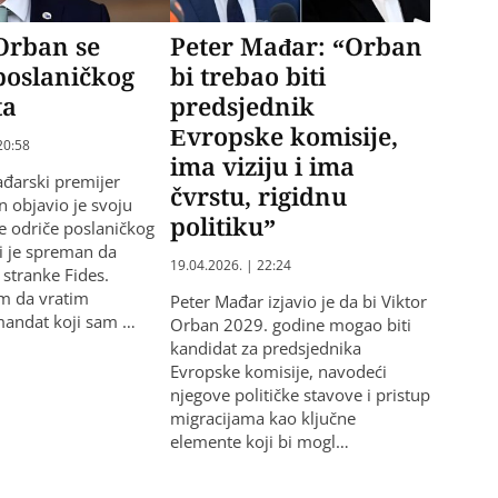
Orban se
Peter Mađar: “Orban
poslaničkog
bi trebao biti
ta
predsjednik
Evropske komisije,
20:58
ima viziju i ima
đarski premijer
čvrstu, rigidnu
n objavio je svoju
politiku”
e odriče poslaničkog
i je spreman da
19.04.2026. | 22:24
 stranke Fides.
m da vratim
Peter Mađar izjavio je da bi Viktor
mandat koji sam …
Orban 2029. godine mogao biti
kandidat za predsjednika
Evropske komisije, navodeći
njegove političke stavove i pristup
migracijama kao ključne
elemente koji bi mogl…