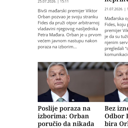
25.07.2026. | 15:11
21.07.2026. | 
Bivši mađarski premijer Viktor
Orban pozvao je svoju stranku
Mađarska o
Fides da pruži otpor arbitrarnoj
Fides, koju 
vladavini njegovog nasljednika
premijer Vi
Petra Mađara. Orban je u prvom
je da su tuži
većem javnom nastupu nakon
njenim serv
poraza na izborim…
pregledali “
komunikaci
Poslije poraza na
Bez izn
izborima: Orban
Odbor 
poručio da nikada
bira Or