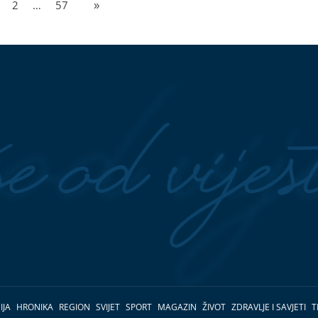
2
…
57
»
IJA
HRONIKA
REGION
SVIJET
SPORT
MAGAZIN
ŽIVOT
ZDRAVLJE I SAVJETI
T