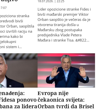
18.07.2026. | 22:25
17:07
Lider opozicione stranke Fides i
bivši mađarski premijer Viktor
poziciona stranka
Orban saopštio je večeras da je
predvodi bivši
otvorena tiranija došla u
ktor Orban, saopštila
Mađarsku zbog postupaka
oci izvršili raciju na
predsjednika Vlade Petera
erima kako bi
Mađara i stranke Tisa. &#822…
cjelokupni
oni sistem i…
enađenja:
Evropa nije
Fidesa ponovo
čekaonica svijeta:
bana za lidera
Orban tvrdi da Brisel