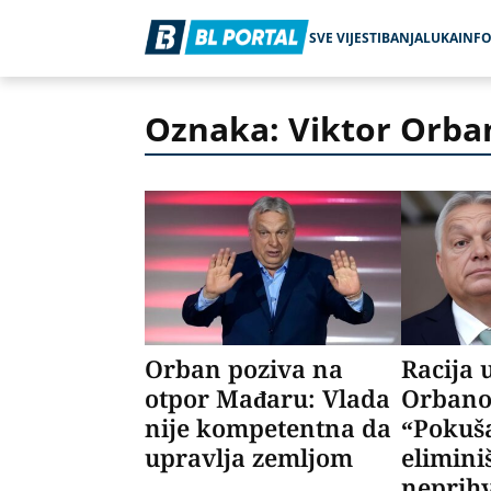
SVE VIJESTI
BANJALUKA
INF
Oznaka: Viktor Orba
Orban poziva na
Racija 
otpor Mađaru: Vlada
Orbano
nije kompetentna da
“Pokuš
upravlja zemljom
elimini
neprihv