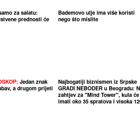
 samo za salatu:
Bademovo ulje ima više koristi
stvene prednosti će
nego što mislite
OSKOP:
Jedan znak
Najbogatiji biznismen iz Srpske
ubav, a drugom prijeti
GRADI NEBODER u Beogradu: N
zahtjev za "Mind Tower", kula će
imati oko 35 spratova i visoka 12
metara