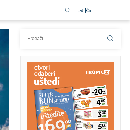
Lat
Ćir