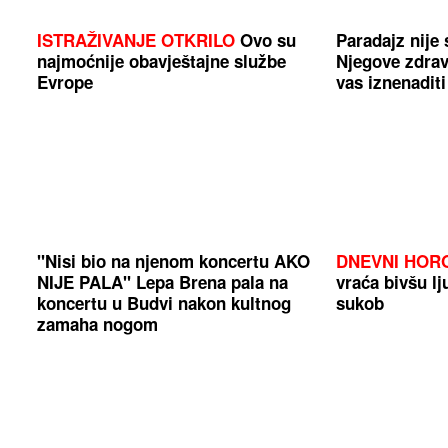
ISTRAŽIVANJE OTKRILO
Ovo su
Paradajz nije
najmoćnije obavještajne službe
Njegove zdrav
Evrope
vas iznenaditi
"Nisi bio na njenom koncertu AKO
DNEVNI HOR
NIJE PALA" Lepa Brena pala na
vraća bivšu lj
koncertu u Budvi nakon kultnog
sukob
zamaha nogom