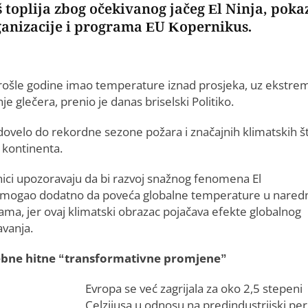
 toplija zbog očekivanog jačeg El Ninja, poka
rganizacije i programa EU Kopernikus.
prošle godine imao temperature iznad prosjeka, uz ekstre
 glečera, prenio je danas briselski Politiko.
 dovelo do rekordne sezone požara i značajnih klimatskih š
 kontinenta.
ici upozoravaju da bi razvoj snažnog fenomena El
 mogao dodatno da poveća globalne temperature u nared
ama, jer ovaj klimatski obrazac pojačava efekte globalnog
avanja.
bne hitne “transformativne promjene”
Evropa se već zagrijala za oko 2,5 stepeni
Celzijusa u odnosu na predindustrijski per