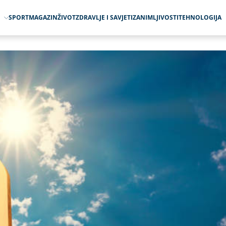
O
SPORT
MAGAZIN
ŽIVOT
ZDRAVLJE I SAVJETI
ZANIMLJIVOSTI
TEHNOLOGIJA