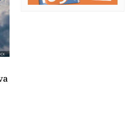
OCK
va