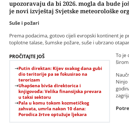
upozoravaju da bi 2026. mogla da bude još
je novi izvještaj Svjetske meteorološke o
Suše i požari
Prema podacima, gotovo cijeli evropski kontinent je 
toplotne talase, šumske požare, suše i ubrzano otapanje
To je
PROČITAJTE JOŠ
širom
Putin direktan: Kijev svakog dana gubi
dio teritorije pa se fokusirao na
Naučn
terorizam
Ninjo
Uhapšena bivša direktorica i
godin
knjigovođa: Velika finansijska prevara
zagrij
u taksi sektoru
Pala u komu tokom kozmetičkog
Potre
zahvata, umrla nakon 10 dana:
Porodica žrtve optužuje ljekara