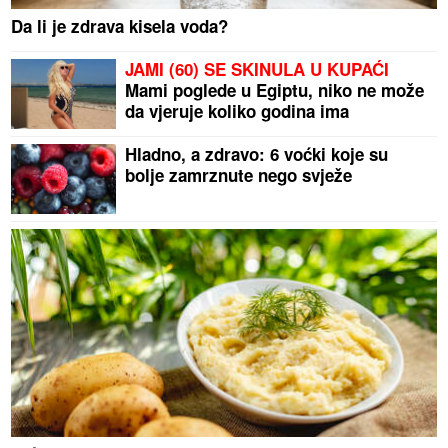
Da li je zdrava kisela voda?
JAMI (60) SE SKINULA U KUPAĆI
Mami poglede u Egiptu, niko ne može
da vjeruje koliko godina ima
Hladno, a zdravo: 6 voćki koje su
bolje zamrznute nego svježe