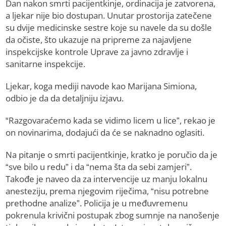
Dan nakon smrti pacijentkinje, ordinacija je zatvorena,
a ljekar nije bio dostupan. Unutar prostorija zatečene
su dvije medicinske sestre koje su navele da su došle
da očiste, što ukazuje na pripreme za najavljene
inspekcijske kontrole Uprave za javno zdravlje i
sanitarne inspekcije.
Ljekar, koga mediji navode kao Marijana Simiona,
odbio je da da detaljniju izjavu.
“Razgovaraćemo kada se vidimo licem u lice”, rekao je
on novinarima, dodajući da će se naknadno oglasiti.
Na pitanje o smrti pacijentkinje, kratko je poručio da je
“sve bilo u redu” i da “nema šta da sebi zamjeri”.
Takođe je naveo da za intervencije uz manju lokalnu
anesteziju, prema njegovim riječima, “nisu potrebne
prethodne analize”. Policija je u međuvremenu
pokrenula krivični postupak zbog sumnje na nanošenje