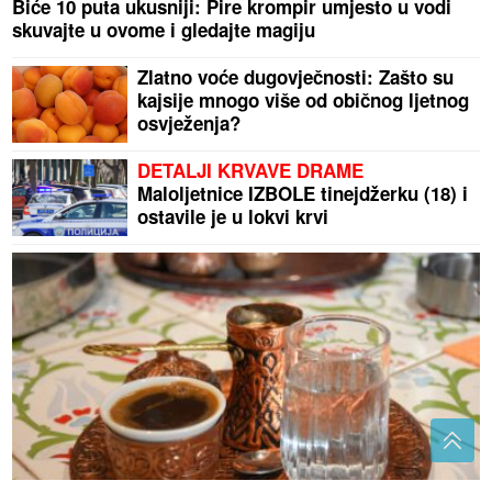
Biće 10 puta ukusniji: Pire krompir umjesto u vodi
skuvajte u ovome i gledajte magiju
Zlatno voće dugovječnosti: Zašto su
kajsije mnogo više od običnog ljetnog
osvježenja?
DETALJI KRVAVE DRAME
Maloljetnice IZBOLE tinejdžerku (18) i
ostavile je u lokvi krvi