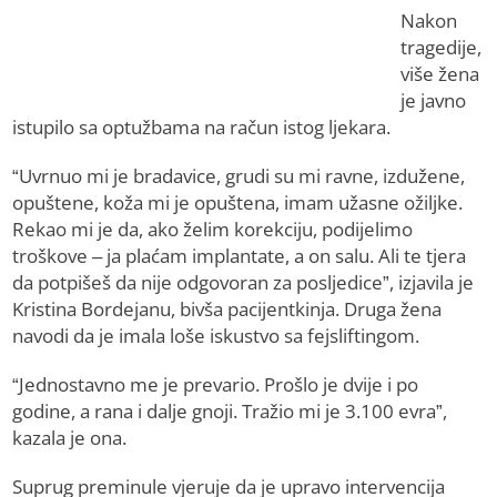
Nakon
tragedije,
više žena
je javno
istupilo sa optužbama na račun istog ljekara.
“Uvrnuo mi je bradavice, grudi su mi ravne, izdužene,
opuštene, koža mi je opuštena, imam užasne ožiljke.
Rekao mi je da, ako želim korekciju, podijelimo
troškove – ja plaćam implantate, a on salu. Ali te tjera
da potpišeš da nije odgovoran za posljedice”, izjavila je
Kristina Bordejanu, bivša pacijentkinja. Druga žena
navodi da je imala loše iskustvo sa fejsliftingom.
“Jednostavno me je prevario. Prošlo je dvije i po
godine, a rana i dalje gnoji. Tražio mi je 3.100 evra”,
kazala je ona.
Suprug preminule vjeruje da je upravo intervencija