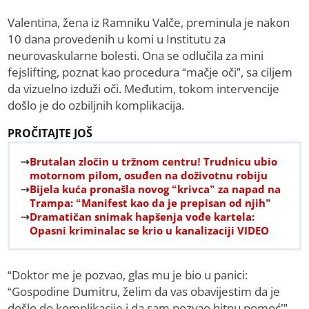
Valentina, žena iz Ramniku Valče, preminula je nakon
10 dana provedenih u komi u Institutu za
neurovaskularne bolesti. Ona se odlučila za mini
fejslifting, poznat kao procedura “mačje oči”, sa ciljem
da vizuelno izduži oči. Međutim, tokom intervencije
došlo je do ozbiljnih komplikacija.
PROČITAJTE JOŠ
Brutalan zločin u tržnom centru! Trudnicu ubio
motornom pilom, osuđen na doživotnu robiju
Bijela kuća pronašla novog “krivca” za napad na
Trampa: “Manifest kao da je prepisan od njih”
Dramatičan snimak hapšenja vođe kartela:
Opasni kriminalac se krio u kanalizaciji VIDEO
“Doktor me je pozvao, glas mu je bio u panici:
“Gospodine Dumitru, želim da vas obavijestim da je
došlo do komplikacije i da sam pozvao hitnu pomoć’”,