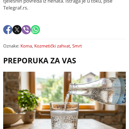
tjelesnih povreda iz nehata. Istraga je u toku, piše
Telegraf.rs.
Oznake:
Koma
,
Kozmetički zahvat
,
Smrt
PREPORUKA ZA VAS