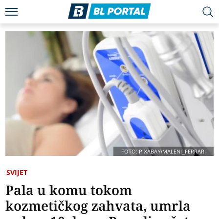
FOTO: PIXABAY/MALENI_FERRARI
SVIJET
Pala u komu tokom
kozmetičkog zahvata, umrla