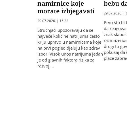
namirnice koje
bebu da
morate izbjegavati
29.07.2026. | 
29.07.2026. | 15:32
Prvo što bi 
da reagovan
Stručnjaci upozoravaju da se
znak slabost
najveće količine natrijuma često
razmaženost
kriju upravo u namirnicama koje
drugi to go
na prvi pogled djeluju kao zdrav
pokušaj da 
izbor. Visok unos natrijuma jedan
plače zapr
je od glavnih faktora rizika za
razvoj …