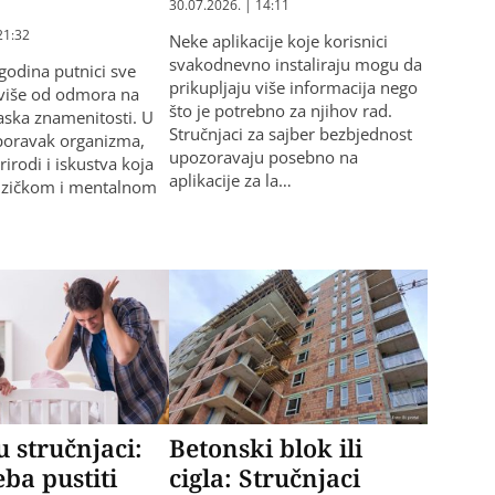
30.07.2026. | 14:11
21:32
Neke aplikacije koje korisnici
svakodnevno instaliraju mogu da
 godina putnici sve
prikupljaju više informacija nego
 više od odmora na
što je potrebno za njihov rad.
ilaska znamenitosti. U
Stručnjaci za sajber bezbjednost
poravak organizma,
upozoravaju posebno na
irodi i iskustva koja
aplikacije za la…
fizičkom i mentalnom
u stručnjaci:
Betonski blok ili
eba pustiti
cigla: Stručnjaci