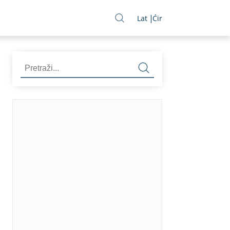
Lat
Ćir