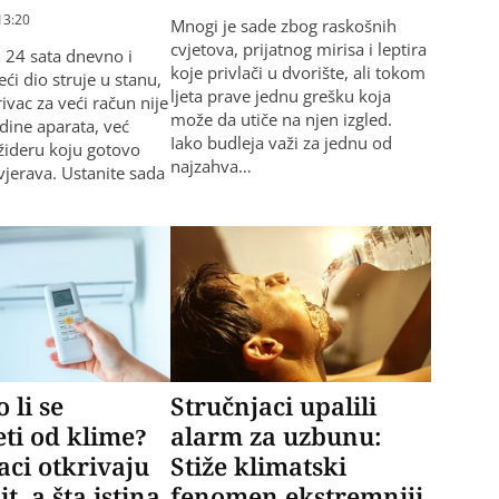
13:20
Mnogi je sade zbog raskošnih
cvjetova, prijatnog mirisa i leptira
i 24 sata dnevno i
koje privlači u dvorište, ali tokom
ći dio struje u stanu,
ljeta prave jednu grešku koja
rivac za veći račun nije
može da utiče na njen izgled.
dine aparata, već
Iako budleja važi za jednu od
žideru koju gotovo
najzahva…
vjerava. Ustanite sada
li se
Stručnjaci upalili
eti od klime?
alarm za uzbunu:
aci otkrivaju
Stiže klimatski
it, a šta istina
fenomen ekstremniji