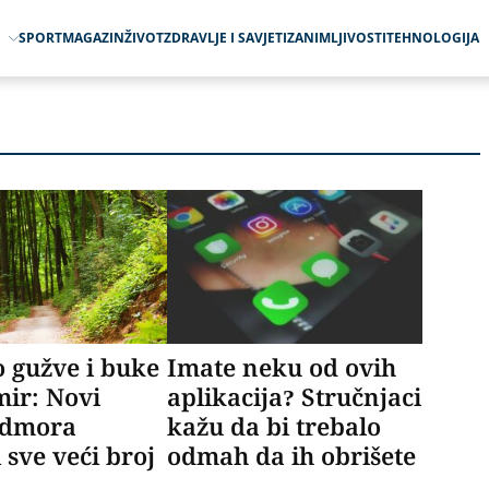
O
SPORT
MAGAZIN
ŽIVOT
ZDRAVLJE I SAVJETI
ZANIMLJIVOSTI
TEHNOLOGIJA
 gužve i buke
Imate neku od ovih
mir: Novi
aplikacija? Stručnjaci
odmora
kažu da bi trebalo
 sve veći broj
odmah da ih obrišete