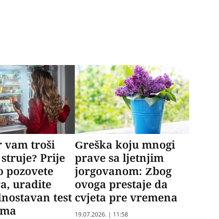
r vam troši
Greška koju mnogi
 struje? Prije
prave sa ljetnjim
o pozovete
jorgovanom: Zbog
a, uradite
ovoga prestaje da
dnostavan test
cvjeta pre vremena
ima
19.07.2026. | 11:58