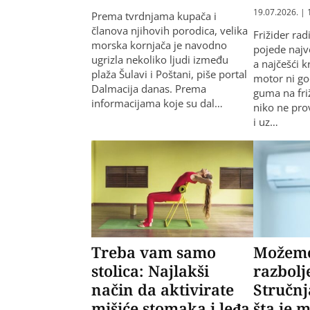
19.07.2026. | 
Prema tvrdnjama kupača i
članova njihovih porodica, velika
Frižider rad
morska kornjača je navodno
pojede najve
ugrizla nekoliko ljudi između
a najčešći k
plaža Šulavi i Poštani, piše portal
motor ni go
Dalmacija danas. Prema
guma na fri
informacijama koje su dal…
niko ne pro
i uz…
Treba vam samo
Možemo 
stolica: Najlakši
razbolj
način da aktivirate
Stručnj
mišiće stomaka i leđa
šta je m