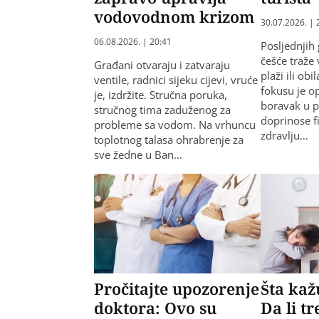
vodovodnom krizom
30.07.2026. | 
06.08.2026. | 20:41
Posljednjih
češće traže
Građani otvaraju i zatvaraju
plaži ili ob
ventile, radnici sijeku cijevi, vruće
fokusu je o
je, izdržite. Stručna poruka,
boravak u pr
stručnog tima zaduženog za
doprinose 
probleme sa vodom. Na vrhuncu
zdravlju…
toplotnog talasa ohrabrenje za
sve žedne u Ban…
Pročitajte upozorenje
Šta kaž
doktora: Ovo su
Da li tr