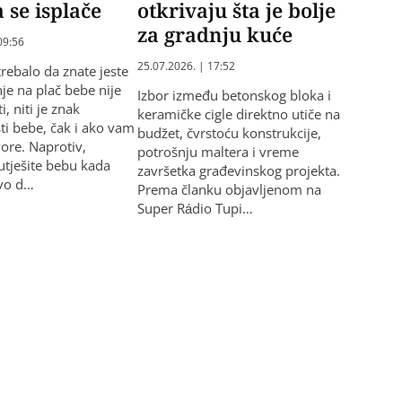
 se isplače
otkrivaju šta je bolje
za gradnju kuće
09:56
25.07.2026. | 17:52
trebalo da znate jeste
je na plač bebe nije
Izbor između betonskog bloka i
i, niti je znak
keramičke cigle direktno utiče na
i bebe, čak i ako vam
budžet, čvrstoću konstrukcije,
vore. Naprotiv,
potrošnju maltera i vreme
utješite bebu kada
završetka građevinskog projekta.
avo d…
Prema članku objavljenom na
Super Rádio Tupi…