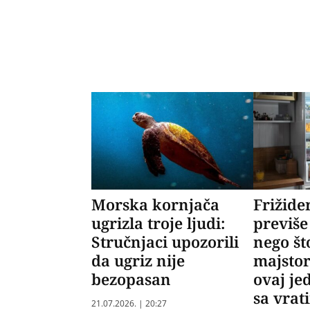
Morska kornjača
Frižide
ugrizla troje ljudi:
previše
Stručnjaci upozorili
nego št
da ugriz nije
majstor
bezopasan
ovaj je
sa vrat
21.07.2026. | 20:27