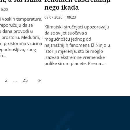
nego ikada
16:00
08.07.2026. | 09:23
 i voskih temperatura,
preporučuju da se
Klimatski stručnjaci upozoravaju
io dana provodi u
da se svijet suočava s
prostoru. Međutim, i
mogućnošću jednog od
m prostorima vrućina
najsnažnijih fenomena El Ninjo u
epodnošljiva, zbog
istoriji mjerenja, što bi moglo
 n…
izazvati ekstremne vremenske
prilike širom planete. Prema …
2
…
25
»