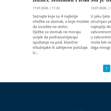
17.07.2026. | 11:33
13.07.2026. | 
Saznajte koje su 4 najbolje
U jeku ljeta
vhežbe za stomak, a koje možete
stručnjaci 
da izvodite na stolici.
najtopliji d
Vježbe za stomak ne moraju
zatvorenom 
uvijek da podrazumijevaju
u zatvoreni
spuštanje na pod, klasične
može biti n
trbušnjake ili zahtjevne položaje.
čega mnogi
U…
1