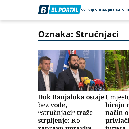
SVE VIJESTI
BANJALUKA
INF
Oznaka: Stručnjaci
Dok Banjaluka ostaje
Umjesto
bez vode,
biraju 
“stručnjaci” traže
način 
strpljenje: Ko
privlači
zapravo upravlja
turista