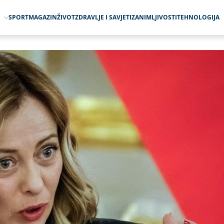
O
SPORT
MAGAZIN
ŽIVOT
ZDRAVLJE I SAVJETI
ZANIMLJIVOSTI
TEHNOLOGIJA