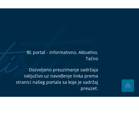
O
o
A