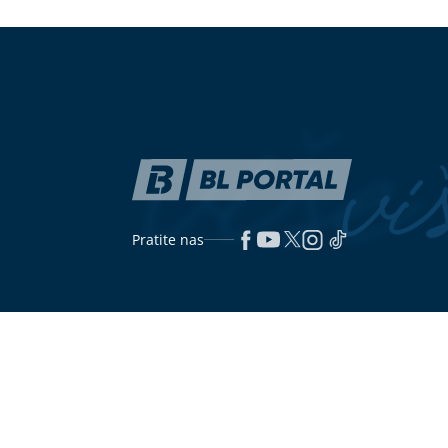
zaprosio: Evo koliko je Dragan
bezazlena?
Stanković STARIJI OD VJERENICE
Aleksandre
"Mnogo mržnje, malo pameti i
(FOTO)
Skidaju
nimalo stvarne snage" Dodik oštro
za održavanj
odgovorio Helezu, pa ga optužio za
PRAMENOVI za
širenje mržnje
godina