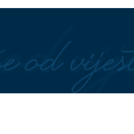
povrće cijele jeseni
 godine s lica, laki
ŽIVA U TERMOMETRU RASTE D
e: Ovo su NAJBOLJI
41 STEPEN
Afrički talas zahvati
 žene starije od 50
Srpsku, evo gdje može pasti KIŠ