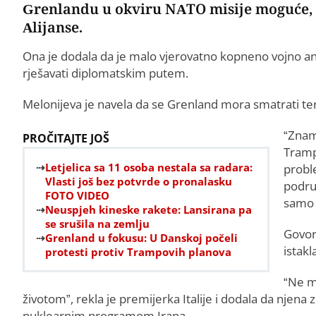
Grenlandu u okviru NATO misije moguće, al
Alijanse.
Ona je dodala da je malo vjerovatno kopneno vojno anga
rješavati diplomatskim putem.
Melonijeva je navela da se Grenland mora smatrati te
“Znam
PROČITAJTE JOŠ
Trampa
Letjelica sa 11 osoba nestala sa radara:
probl
Vlasti još bez potvrde o pronalasku
podru
FOTO VIDEO
samo z
Neuspjeh kineske rakete: Lansirana pa
se srušila na zemlju
Govore
Grenland u fokusu: U Danskoj počeli
istak
protesti protiv Trampovih planova
“Ne m
životom”, rekla je premijerka Italije i dodala da njen
nuklearnim programom Irana.