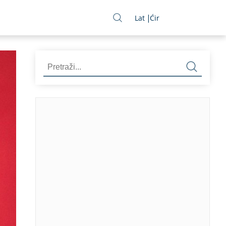
Lat
Ćir