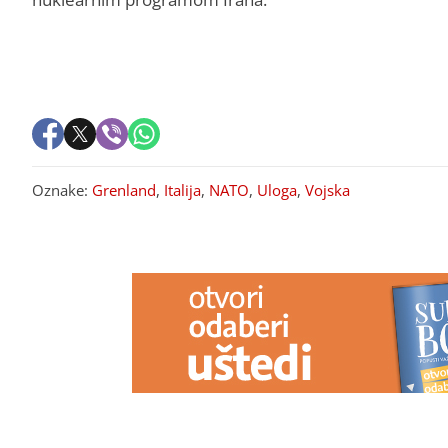
Oznake:
Grenland
,
Italija
,
NATO
,
Uloga
,
Vojska
PREPORUKA ZA VAS
Nakon samo 3 mjeseca veze je
Kada zaboravn