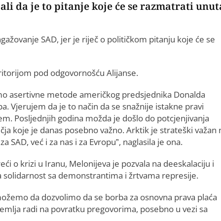
i da je to pitanje koje će se razmatrati unut
žovanje SAD, jer je riječ o političkom pitanju koje će se
ritorijom pod odgovornošću Alijanse.
o asertivne metode američkog predsjednika Donalda
. Vjerujem da je to način da se snažnije istakne pravi
em. Posljednjih godina možda je došlo do potcjenjivanja
čja koje je danas posebno važno. Arktik je strateški važan 
a SAD, već i za nas i za Evropu”, naglasila je ona.
ći o krizi u Iranu, Melonijeva je pozvala na deeskalaciju i
la solidarnost sa demonstrantima i žrtvama represije.
ožemo da dozvolimo da se borba za osnovna prava plaća
a zemlja radi na povratku pregovorima, posebno u vezi sa