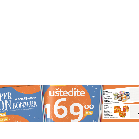
ost više nije
Posijte ovo u avgustu i berite sv