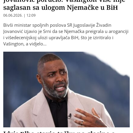
saglasan sa ulogom Njemačke u BiH
06.06.2026. | 12:09
Bivši ministar spoljnih poslova SR Јugoslavije Živadin
Јovanović izjavio je Srni da se Njemačka preigrala u aroganciji
i višedecenijskoj ulozi upravljača BiH, što je iziritiralo i
Vašington, a vidjelo…