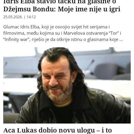
Idris Elba stavio tačku na glasine o
Džejmsu Bondu: Moje ime nije u igri
25.05.2026. | 14:12
Glumac Idris Elba, koji je osvojio svijet hit serijama i
filmovima, među kojima su i Marvelova ostvarenja “Tor” i
“Infinity war”, riješio je da otkrije istinu o glasinama koje …
Aca Lukas dobio novu ulogu – i to