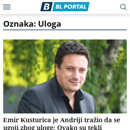
Oznaka: Uloga
Emir Kusturica je Andriji tražio da se
ugoji zbog uloge: Ovako su tekli