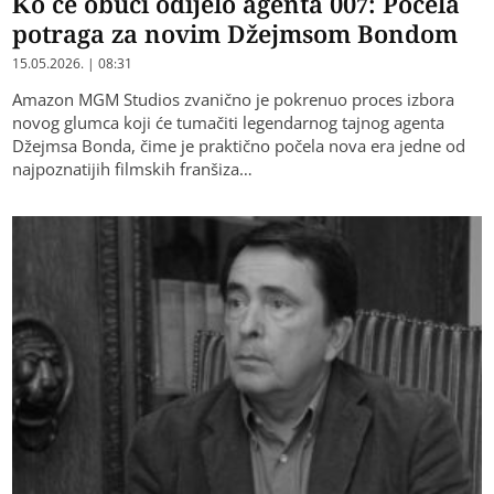
Ko će obući odijelo agenta 007: Počela
potraga za novim Džejmsom Bondom
15.05.2026. | 08:31
​Amazon MGM Studios zvanično je pokrenuo proces izbora
novog glumca koji će tumačiti legendarnog tajnog agenta
Džejmsa Bonda, čime je praktično počela nova era jedne od
najpoznatijih filmskih franšiza…