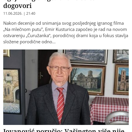
dogovori
11.06.2026. | 21:40
Nakon decenije od snimanja svog posljednjeg igranog filma
„Na mlečnom putu”, Emir Kusturica započeo je rad na novom
ostvarenju „Čuružanka“, porodičnoj drami koja u fokus stavlja
složene porodične odno…
Јovanović poručio: Vašington više nije