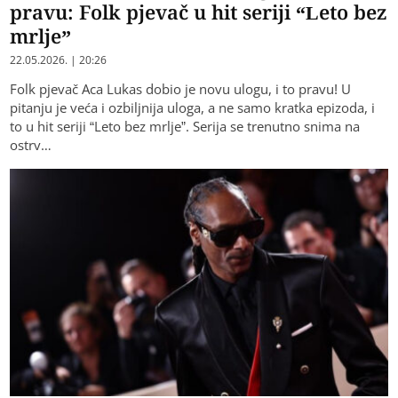
pravu: Folk pjevač u hit seriji “Leto bez
mrlje”
22.05.2026. | 20:26
Folk pjevač Aca Lukas dobio je novu ulogu, i to pravu! U
pitanju je veća i ozbiljnija uloga, a ne samo kratka epizoda, i
to u hit seriji “Leto bez mrlje”. Serija se trenutno snima na
ostrv…