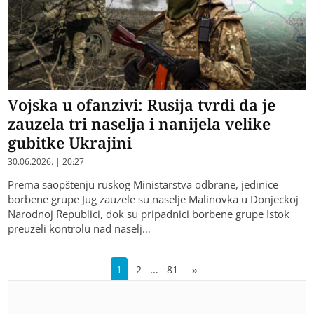
Vojska u ofanzivi: Rusija tvrdi da je
zauzela tri naselja i nanijela velike
gubitke Ukrajini
30.06.2026. | 20:27
Prema saopštenju ruskog Ministarstva odbrane, jedinice
borbene grupe Jug zauzele su naselje Malinovka u Donjeckoj
Narodnoj Republici, dok su pripadnici borbene grupe Istok
preuzeli kontrolu nad naselj…
…
1
2
81
»