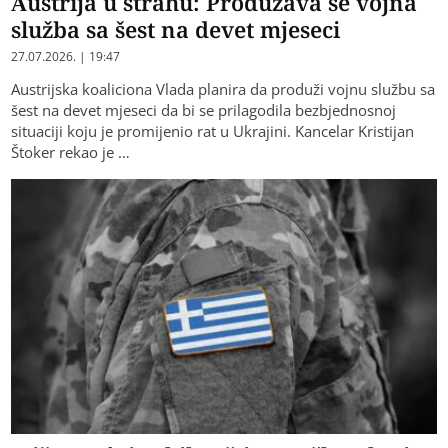
Austrija u strahu: Produžava se vojna
služba sa šest na devet mjeseci
27.07.2026. | 19:47
Austrijska koaliciona Vlada planira da produži vojnu službu sa
šest na devet mjeseci da bi se prilagodila bezbjednosnoj
situaciji koju je promijenio rat u Ukrajini. Kancelar Kristijan
Štoker rekao je …