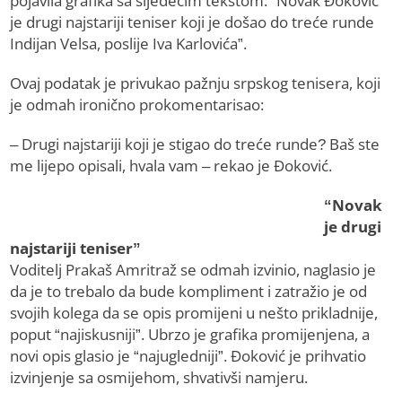
pojavila grafika sa sljedećim tekstom: “Novak Đoković
je drugi najstariji teniser koji je došao do treće runde
Indijan Velsa, poslije Iva Karlovića”.
Ovaj podatak je privukao pažnju srpskog tenisera, koji
je odmah ironično prokomentarisao:
– Drugi najstariji koji je stigao do treće runde? Baš ste
me lijepo opisali, hvala vam – rekao je Đoković.
“Novak
je drugi
najstariji teniser”
Voditelj Prakaš Amritraž se odmah izvinio, naglasio je
da je to trebalo da bude kompliment i zatražio je od
svojih kolega da se opis promijeni u nešto prikladnije,
poput “najiskusniji”. Ubrzo je grafika promijenjena, a
novi opis glasio je “najugledniji”. Đoković je prihvatio
izvinjenje sa osmijehom, shvativši namjeru.