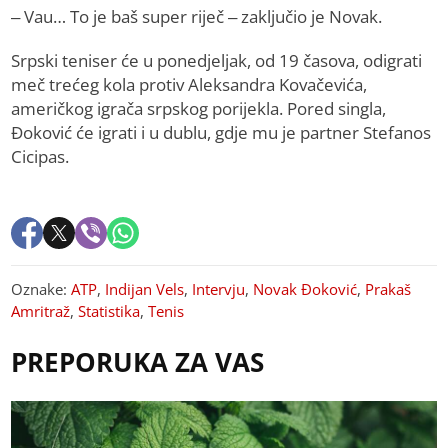
– Vau… To je baš super riječ – zaključio je Novak.
Srpski teniser će u poned‌jeljak, od 19 časova, odigrati
meč trećeg kola protiv Aleksandra Kovačevića,
američkog igrača srpskog porijekla. Pored singla,
Đoković će igrati i u dublu, gd‌je mu je partner Stefanos
Cicipas.
Oznake:
ATP
,
Indijan Vels
,
Intervju
,
Novak Đoković
,
Prakaš
Amritraž
,
Statistika
,
Tenis
PREPORUKA ZA VAS