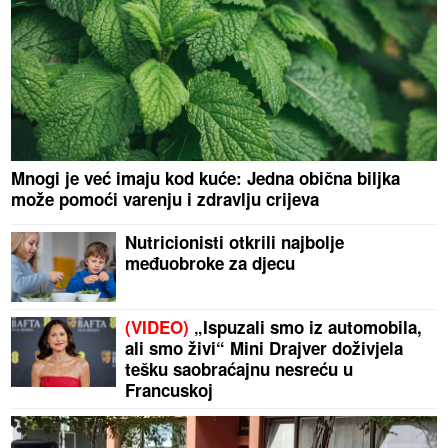
Mnogi je već imaju kod kuće: Jedna obična biljka
može pomoći varenju i zdravlju crijeva
Nutricionisti otkrili najbolje
međuobroke za djecu
(VIDEO)
„Ispuzali smo iz automobila,
ali smo živi“ Mini Drajver doživjela
tešku saobraćajnu nesreću u
Francuskoj