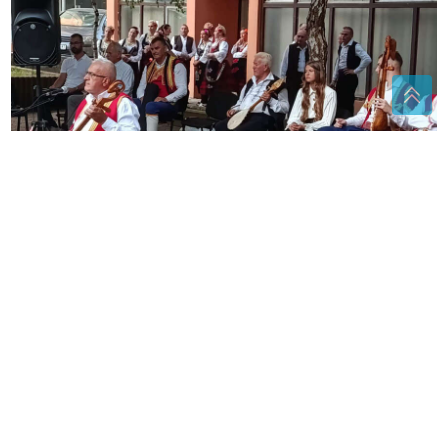
(FOTO) GUSLARI ODUŠEVILI ZVORNIČANE
Nastupile 3 generacije iz Srpske, Srbije i Crne Gore,
od najmlađih talenata do višestrukih šampiona
"JEŽIM SE OD TOGA"
Ana Radulović
bez dlake na jeziku o pjevaču koji je
ostavio ženu i djecu
(FOTO)
Dlaka sa glave joj ne fali: Tea
Tairović se oglasila nakon nesreće u
Crnoj Gori