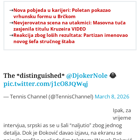
Nova pobjeda u karijeri: Poletan pokazao
vrhunsku formu u Brčkom
Nevjerovatna scena na utakmici: Masovna tuča
zasjenila titulu Kruzeira VIDEO
Reakcija zbog loših rezultata: Partizan imenovao
novog šefa stručnog štaba
The *distinguished*
@DjokerNole
😂
pic.twitter.com/j1cO8JQWqj
— Tennis Channel (@TennisChannel)
March 8, 2026
Ipak, za
vrijeme
intervjua, srpski as se u šali “naljutio” zbog jednog
detalja. Dok je Đoković davao izjavu, na ekranu se