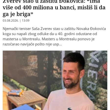
Zverev stao u zaštitu Đokovića: “Ima
više od 400 miliona u banci, misliš li da
ga je briga”
03.08.2026. | 13:09
Njemački teniser Saša Zverev stao u zaštitu Novaka Đokovića
koga su napali zbog odluke da u 40. godini odustane od
mastersa u Montrealu. Masters u Montrealu ponovo je
razočarao navijače pošto nije usp…