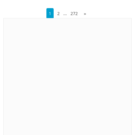
…
1
2
272
»